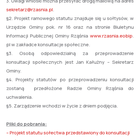
3. Uwagi wnioski można przesyłać drogą mailową na adres
sekretarz@rzasnia.pl
.
§2. Projekt ramowego statutu znajduje się u sołtysów, w
Urzędzie Gminy pok. nr 16 oraz na stronie Biuletynu
Informacji Publicznej Gminy Rząśnia
www.rzasnia.eobip
.
pl w zakładce konsultacje społeczne.
§3. Osobą odpowiedzialną za przeprowadzenie
konsultacji społecznych jest Jan Kałużny – Sekretarz
Gminy.
§4. Projekty statutów po przeprowadzeniu konsultacji
zostaną przedłożone Radzie Gminy Rząśnia do
uchwalenia.
§5. Zarządzenie wchodzi w życie z dniem podjęcia.
Pliki do pobrania:
– Projekt statutu sołectwa przedstawiony do konsultacji