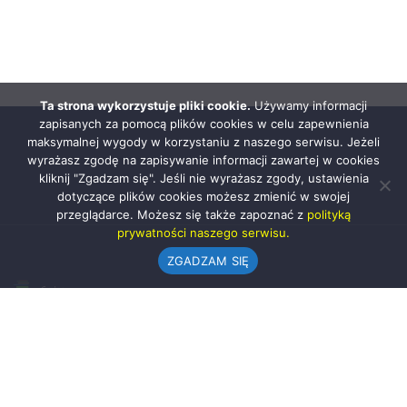
Ta strona wykorzystuje pliki cookie.
Używamy informacji
zapisanych za pomocą plików cookies w celu zapewnienia
maksymalnej wygody w korzystaniu z naszego serwisu. Jeżeli
wyrażasz zgodę na zapisywanie informacji zawartej w cookies
kliknij "Zgadzam się". Jeśli nie wyrażasz zgody, ustawienia
dotyczące plików cookies możesz zmienić w swojej
przeglądarce. Możesz się także zapoznać z
polityką
prywatności naszego serwisu.
ZGADZAM SIĘ
Urząd Gminy w Rząśni
ul. 1 Maja 37
98-332 Rząśnia