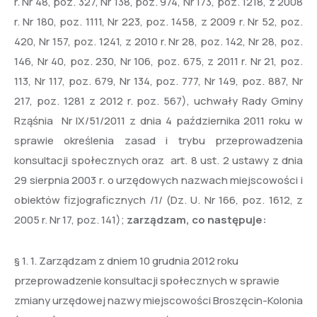
r. Nr 48, poz. 327, Nr 138, poz. 974, Nr 173, poz. 1218, z 2008
r. Nr 180, poz. 1111, Nr 223, poz. 1458, z 2009 r. Nr 52, poz.
420, Nr 157, poz. 1241, z 2010 r. Nr 28, poz. 142, Nr 28, poz.
146, Nr 40, poz. 230, Nr 106, poz. 675, z 2011 r. Nr 21, poz.
113, Nr 117, poz. 679, Nr 134, poz. 777, Nr 149, poz. 887, Nr
217, poz. 1281 z 2012 r. poz. 567), uchwały Rady Gminy
Rząśnia Nr IX/51/2011 z dnia 4 października 2011 roku w
sprawie określenia zasad i trybu przeprowadzenia
konsultacji społecznych oraz art. 8 ust. 2 ustawy z dnia
29 sierpnia 2003 r. o urzędowych nazwach miejscowości i
obiektów fizjograficznych /1/ (Dz. U. Nr 166, poz. 1612, z
2005 r. Nr 17, poz. 141);
zarządzam, co następuje:
§ 1. 1. Zarządzam z dniem 10 grudnia 2012 roku
przeprowadzenie konsultacji społecznych w sprawie
zmiany urzędowej nazwy miejscowości Broszęcin-Kolonia