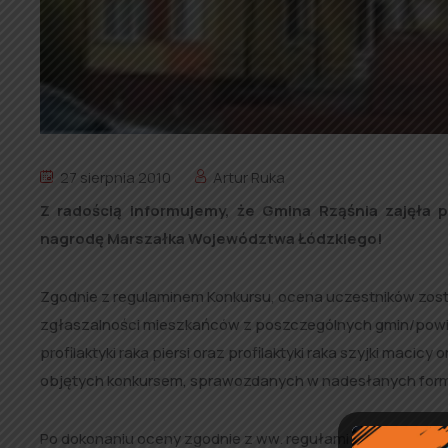
27 sierpnia 2010
Artur Ruka
Z radością informujemy, że Gmina Rząśnia zajęła 
nagrodę Marszałka Województwa Łódzkiego!
Zgodnie z regulaminem Konkursu, ocena uczestników zos
zgłaszalności mieszkańców z poszczególnych gmin/powiat
profilaktyki raka piersi oraz profilaktyki raka szyjki maci
objętych konkursem, sprawozdanych w nadesłanych form
Po dokonaniu oceny zgodnie z ww. regułami Komisja Kon