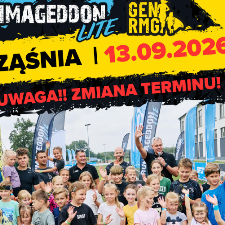
ansową w kwocie 50 tys. zł która powinna zostać wykorzystana n
Oddanie samochod
pożarniczego dla OSP w Rząśn
– impreza promocyjn