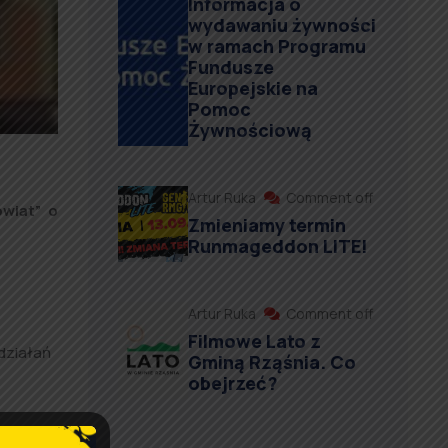
Informacja o
wydawaniu żywności
w ramach Programu
Fundusze
Europejskie na
Pomoc
Żywnościową
Artur Ruka
Comment off
wiat” o
Zmieniamy termin
Runmageddon LITE!
Artur Ruka
Comment off
Filmowe Lato z
 działań
Gminą Rząśnia. Co
obejrzeć?
i gmina
: