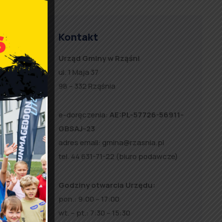
Kontakt
Urząd Gminy w Rząśni
a zakup
ul. 1 Maja 37
98 – 332 Rząśnia
e-doręczenia:
AE:PL-57726-56911-
GBSAJ-23
adres email:
gmina@rzasnia.pl
tel. 44 631-71-22 (biuro podawcze)
u
Godziny otwarcia Urzędu:
i
pon.: 9:00 – 17:00
a
wt. – pt.: 7:30 – 15:30