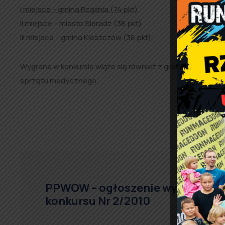
I miejsce – gmina Rząśnia (74 pkt)
II miejsce – miasto Sieradz (38 pkt)
III miejsce – gmina Kleszczów (36 pkt)
Wygrana w konkursie wiąże się również z gratyfikacją fin
sprzętu medycznego.
PPWOW – ogłoszenie wyniku
konkursu Nr 2/2010