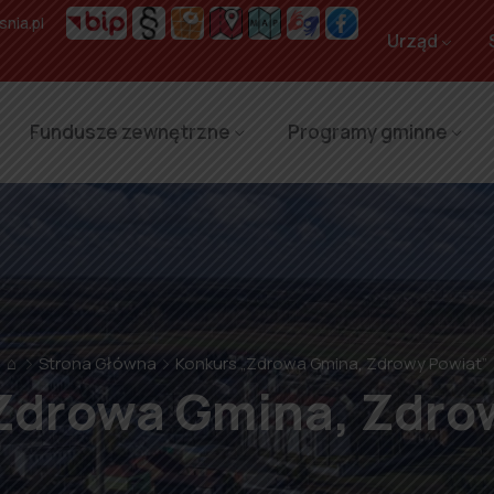
nia.pl
Urząd
Fundusze zewnętrzne
Programy gminne
⌂
Strona Główna
Konkurs „Zdrowa Gmina, Zdrowy Powiat”
Zdrowa Gmina, Zdro