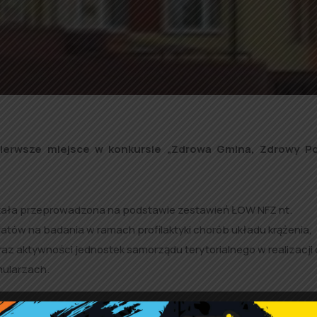
pierwsze miejsce w konkursie „Zdrowa Gmina, Zdrowy Po
tała przeprowadzona na podstawie zestawień ŁOW NFZ nt.
ów na badania w ramach profilaktyki chorób układu krążenia,
cy oraz aktywności jednostek samorządu terytorialnego w realizacji
ularzach.
kursowa wyłoniła następujących laureatów Konkursu
w kategori