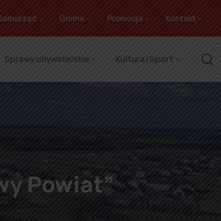
Samorząd
Gmina
Promocja
Kontakt
Sprawy obywatelskie
Kultura i Sport
wy Powiat”