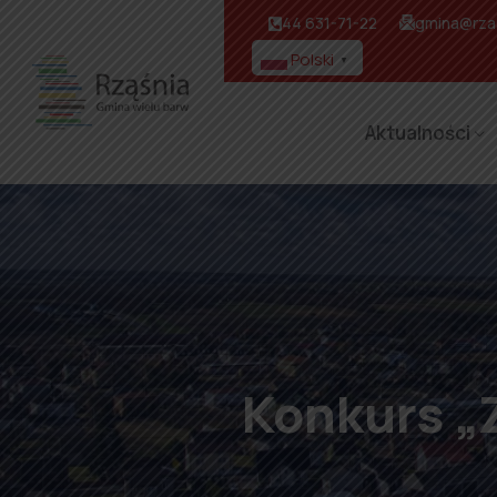
44 631-71-22
gmina@rzas
Polski
▼
Aktualności
Konkurs „