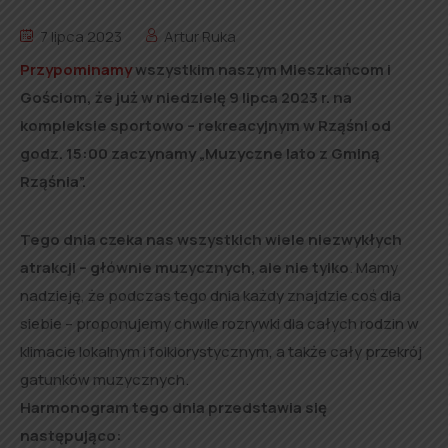
7 lipca 2023
Artur Ruka
Przypominamy
wszystkim naszym Mieszkańcom i
Gościom, że już w niedzielę 9 lipca 2023 r. na
kompleksie sportowo – rekreacyjnym w Rząśni od
godz. 15:00 zaczynamy „Muzyczne lato z Gminą
Rząśnia”.
Tego dnia czeka nas wszystkich wiele niezwykłych
atrakcji – głównie muzycznych, ale nie tylko
. Mamy
nadzieję, że podczas tego dnia każdy znajdzie coś dla
siebie – proponujemy chwile rozrywki dla całych rodzin w
klimacie lokalnym i folklorystycznym, a także cały przekrój
gatunków muzycznych.
Harmonogram tego dnia przedstawia się
następująco: