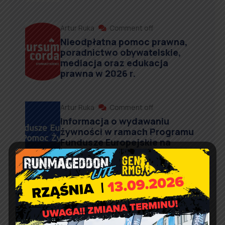
Artur Ruka
Comment off
Nieodpłatna pomoc prawna,
poradnictwo obywatelskie,
mediacja oraz edukacja
prawna w 2026 r.
Artur Ruka
Comment off
Informacja o wydawaniu
żywności w ramach Programu
Fundusze Europejskie na
Pomoc Żywnościową
Kontakt