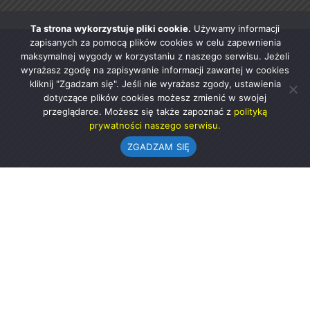
Ta strona wykorzystuje pliki cookie.
Używamy informacji
zapisanych za pomocą plików cookies w celu zapewnienia
maksymalnej wygody w korzystaniu z naszego serwisu. Jeżeli
wyrażasz zgodę na zapisywanie informacji zawartej w cookies
kliknij "Zgadzam się". Jeśli nie wyrażasz zgody, ustawienia
dotyczące plików cookies możesz zmienić w swojej
przeglądarce. Możesz się także zapoznać z
polityką
prywatności naszego serwisu.
ZGADZAM SIĘ
Urząd Gminy w Rząśni
ul. 1 Maja 37
98-332 Rząśnia
AE:PL-57726-56911-GBSAJ-23 (e-doręczenia)
gmina@rzasnia.pl