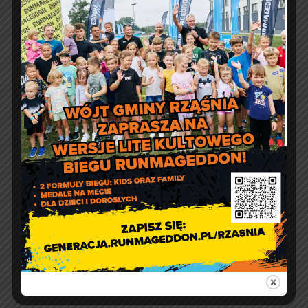
Urząd Gminy w Rząśni
ul. 1 Maja 37
98 – 332 Rząśnia
e-doręczenia:
AE:PL-57726-56911-GBSAJ-23
adres email:
gmina@rzasnia.pl
tel. 44 631-71-22 (biuro podawcze)
Godziny otwarcia Urzędu:
pon.: 9:00 – 17:00
wt. – pt.: 7:30 – 15:30