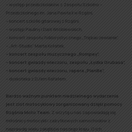
– występ przedszkolaków z Zespołu Szkolno –
Przedszkolnego im. Jana Pawła II w Rząśni,
– koncert szkółki gitarowej z Rząśni,
– występ Pauliny i Darii Wróblewskich,
– koncert zespołu folklorystycznego „Trębaczewianie”,
– „Art-Studio” Marta Kołatek,
– koncert zespołu muzycznego „Rompey”,
– koncert gwiazdy wieczoru, zespołu „Łydka Grubasa”,
– koncert gwiazdy wieczoru, rapera „PlanBe”,
– dyskoteka z DJ’em Rafałem.
Bardzo ważnym punktem niedzielnego wydarzenia
jest zlot motocyklowy zorganizowany dzięki pomocy
Rząśnia Moto Team.
Z wizytą u nas zapowiadają się
miłośnicy motocykli i zabytkowych samochodów z
naprawdę wielu zakątków naszego kraju. O ich