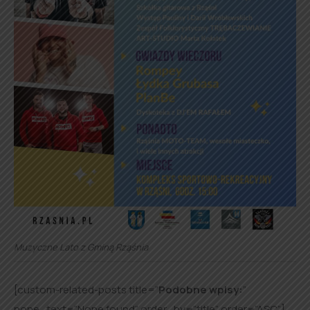
Muzyczne Lato z Gminą Rząśnia
[custom-related-posts title=”
Podobne wpisy:
”
none_text=”None found” order_by=”title” order=”ASC”]