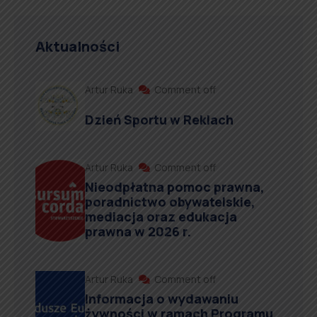
Aktualności
Artur Ruka
Comment off
Dzień Sportu w Reklach
Artur Ruka
Comment off
Nieodpłatna pomoc prawna,
poradnictwo obywatelskie,
mediacja oraz edukacja
prawna w 2026 r.
Artur Ruka
Comment off
Informacja o wydawaniu
żywności w ramach Programu