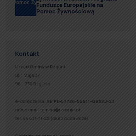
Fundusze Europejskie na
Pomoc Żywnościową
Kontakt
Urząd Gminy w Rząśni
ul. 1 Maja 37
98 – 332 Rząśnia
e-doręczenia:
AE:PL-57726-56911-GBSAJ-23
adres email:
gmina@rzasnia.pl
tel. 44 631-71-22 (biuro podawcze)
Godziny otwarcia Urzędu: