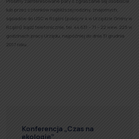
Prosimy zainteresowane pary o zgłaszanie się osobiście
lub przez członków najbliższej rodziny, znajomych,
sąsiadów do USC w Rząśni (pokój nr 4 w Urzędzie Gminy w
Rząśni) bądź telefonicznie, tel. 44 631 – 71 – 22 wew. 225 w
godzinach pracy Urzędu, najpóźniej do dnia 31 grudnia
2017 roku.
Konferencja „Czas na
ekologię”