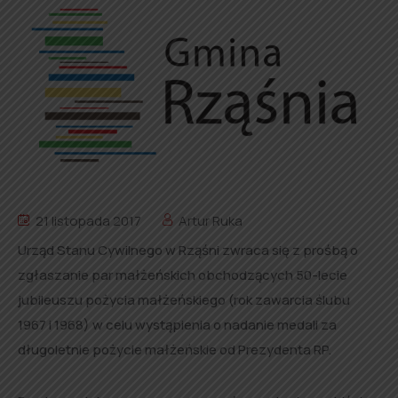
21 listopada 2017
Artur Ruka
Urząd Stanu Cywilnego w Rząśni zwraca się z prośbą o
zgłaszanie par małżeńskich obchodzących 50-lecie
jubileuszu pożycia małżeńskiego (rok zawarcia ślubu
1967 i 1968) w celu wystąpienia o nadanie medali za
długoletnie pożycie małżeńskie od Prezydenta RP.