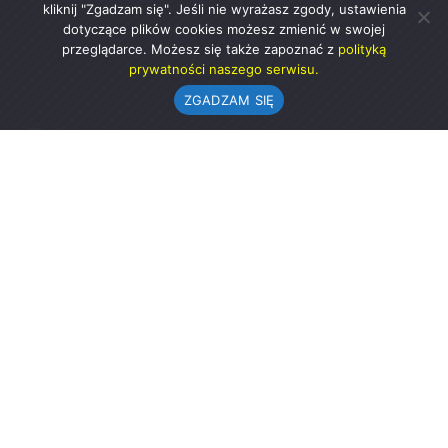
kliknij "Zgadzam się". Jeśli nie wyrażasz zgody, ustawienia
dotyczące plików cookies możesz zmienić w swojej
przeglądarce. Możesz się także zapoznać z
polityką
prywatności naszego serwisu.
ZGADZAM SIĘ
Urząd Gminy w Rząśni
ul. 1 Maja 37
98-332 Rząśnia
AE:PL-57726-56911-GBSAJ-23 (e-doręczenia)
gmina@rzasnia.pl
44 631-71-22 (biuro podawcze)
Godziny otwarcia Urzędu:
pon.: 9.00-17.00