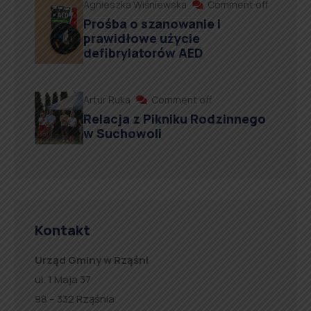
Agnieszka Wiśniewska
Comment off
Prośba o szanowanie i
prawidłowe użycie
defibrylatorów AED
Artur Ruka
Comment off
Relacja z Pikniku Rodzinnego
w Suchowoli
Kontakt
Urząd Gminy w Rząśni
ul. 1 Maja 37
98 – 332 Rząśnia