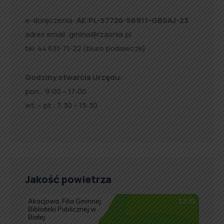
e-doręczenia:
AE:PL-57726-56911-GBSAJ-23
adres email:
gmina@rzasnia.pl
tel. 44 631-71-22 (biuro podawcze)
Godziny otwarcia Urzędu:
pon.: 9:00 – 17:00
wt. – pt.: 7:30 – 15:30
Jakość powietrza