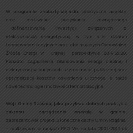
W programie znalazły się m.in.
praktyczne aspekty
oraz możliwości pozyskania zewnętrznego
dofinansowania inwestycji związanych z
efektywnością energetyczną, w tym m.in. działań
termomodernizacyjnych oraz obejmujących Odnawialne
Źródła Energii w unijnej perspektywie 2014-2020.
Ponadto zagadnienia bilansowania energii cieplnej i
elektrycznej w budynkach użyteczności publicznej oraz
optymalizacji kosztów oświetlenia ulicznego, a także
nowe technologie i możliwości termoizolacyjne.
Wójt Gminy Rząśnia, jako przykład dobrych praktyk z
zakresu zarządzania energią w gminie,
zaprezentował projekt „Słoneczne dachy Gminy Rząśnia”
– realizowany w ramach RPO WŁ na lata 2007-2013 oś