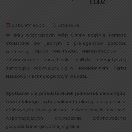
22 kwietnia 2015
Artur Ruka
W dniu wczorajszym Wójt Gminy Rząśnia Tomasz
Stolarczyk był jednym z prelegentów
podczas
konferencji „GMINA EFEKTYWNA ENERGETYCZNIE –
zrównoważone zarządzanie polityką energetyczną
samorządu” odbywającą się w
Regionalnym Parku
Naukowo-Technologicznym w Łodzi.
Spotkanie dla przedstawicieli jednostek samorządu
terytorialnego było znakomitą okazją
na poznanie
efektywnych rozwiązań oraz nowoczesnych narzędzi
wspomagających prowadzenie zrównoważonej
gospodarki energetycznej w gminie.