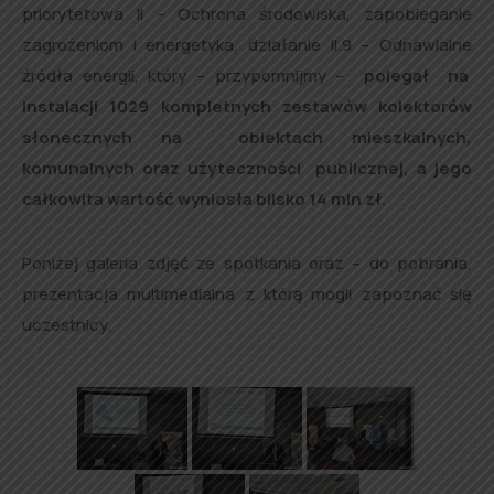
priorytetowa II – Ochrona środowiska, zapobieganie
zagrożeniom i energetyka, działanie II.9 – Odnawialne
źródła energii, który – przypomnijmy –
polegał na
instalacji 1029 kompletnych zestawów kolektorów
słonecznych na obiektach mieszkalnych,
komunalnych oraz użyteczności publicznej, a jego
całkowita wartość wyniosła blisko 14 mln zł.
Poniżej galeria zdjęć ze spotkania oraz – do pobrania,
prezentacja multimedialna z którą mogli zapoznać się
uczestnicy.