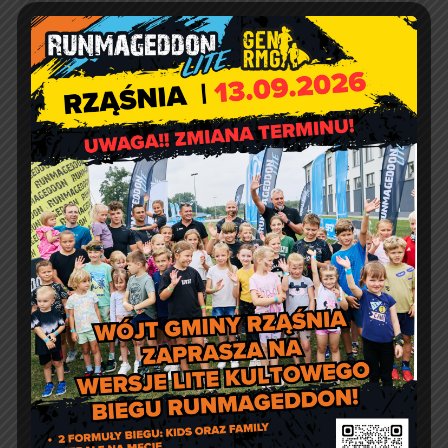
e-doręczenia:
AE:PL-57726-56911-GBSAJ-23
adres email:
gmina@rzasnia.pl
tel. 44 631-71-22 (biuro podawcze)
Godziny otwarcia Urzędu:
pon.: 9:00 – 17:00
wt. – pt.: 7:30 – 15:30
Jakość powietrza