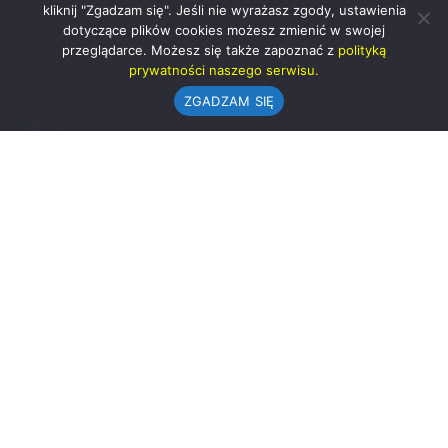
kliknij "Zgadzam się". Jeśli nie wyrażasz zgody, ustawienia
dotyczące plików cookies możesz zmienić w swojej
przeglądarce. Możesz się także zapoznać z
polityką
prywatności naszego serwisu.
ZGADZAM SIĘ
Urząd Gminy w Rząśni
ul. 1 Maja 37
98-332 Rząśnia
AE:PL-57726-56911-GBSAJ-23 (e-doręczenia)
gmina@rzasnia.pl
44 631-71-22 (biuro podawcze)
Godziny otwarcia Urzędu:
pon.: 9.00-17.00