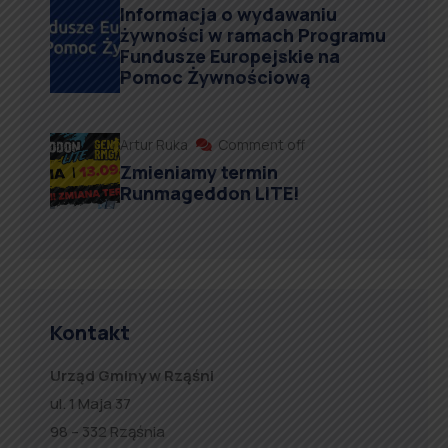
Informacja o wydawaniu
żywności w ramach Programu
Fundusze Europejskie na
Pomoc Żywnościową
Artur Ruka
Comment off
Zmieniamy termin
Runmageddon LITE!
Kontakt
Urząd Gminy w Rząśni
ul. 1 Maja 37
98 – 332 Rząśnia