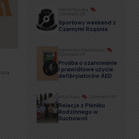
Marcin Kazuba
Comment off
Sportowy weekend z
Czarnymi Rząśnia
Agnieszka Wiśniewska
Comment off
Prośba o szanowanie
i prawidłowe użycie
rażą
defibrylatorów AED
Artur Ruka
Comment off
Relacja z Pikniku
Rodzinnego w
Suchowoli