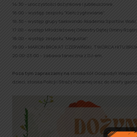
14:30 – uroczystości dożynkowe i jubileuszowe.
16:00 – występ zespołu “Kiełczygłowianie”.
16:30 – występ grupy taekwondo Akademia Sportów Walk
17:00 – występ Młodzieżowej Orkiestry Dętej Gminy Rząśn
18:00 – występ zespołu “Megustar”.
19:00 – MARCIN BROKAT CZERWIŃSKI. TWÓRCA HITU BROKA
20:00-23:00 – zabawa taneczna z DJ-em.
Poza tym zapraszamy na
stoiska Kół Gospodyń Wiejskich
dzieci, stoiska Policji i Straży Pożarnej oraz do strefy gas