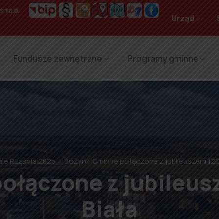
nia.pl
Urząd
Fundusze zewnętrzne
Programy gminne
nie Rząśnia 2025
Dożynki Gminne połączone z jubileuszem 120-
ołączone z jubileus
Biała