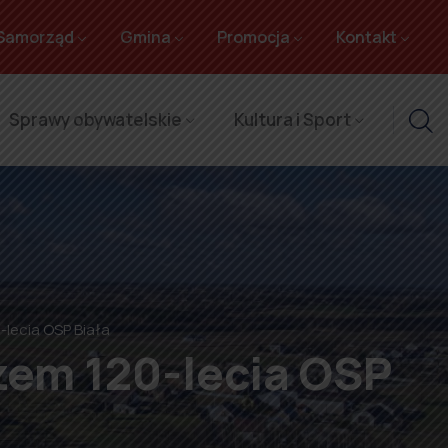
Samorząd
Gmina
Promocja
Kontakt
Sprawy obywatelskie
Kultura i Sport
lecia OSP Biała
zem 120-lecia OSP