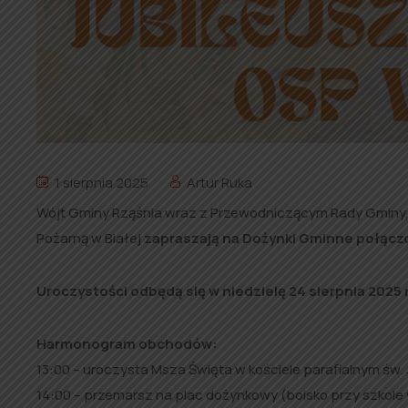
1 sierpnia 2025
Artur Ruka
Wójt Gminy Rząśnia wraz z Przewodniczącym Rady Gminy,
Pożarną w Białej
zapraszają na Dożynki Gminne połączo
Uroczystości odbędą się w niedzielę 24 sierpnia 2025 r.
Harmonogram obchodów:
13:00 – uroczysta Msza Święta w kościele parafialnym św. J
14:00 – przemarsz na plac dożynkowy (boisko przy szkole w