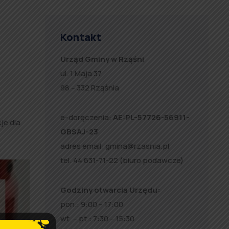
Kontakt
Urząd Gminy w Rząśni
ul. 1 Maja 37
98 – 332 Rząśnia
e-doręczenia:
AE:PL-57726-56911-
je dla
GBSAJ-23
adres email:
gmina@rzasnia.pl
tel. 44 631-71-22 (biuro podawcze)
Godziny otwarcia Urzędu:
pon.: 9:00 – 17:00
wt. – pt.: 7:30 – 15:30