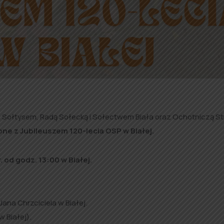
 Sołtysem, Radą Sołecką i Sołectwem Biała oraz Ochotniczą St
ne z Jubileuszem 120-lecia OSP w Białej.
 od godz. 13:00 w Białej.
ana Chrzciciela w Białej.
 Białej).