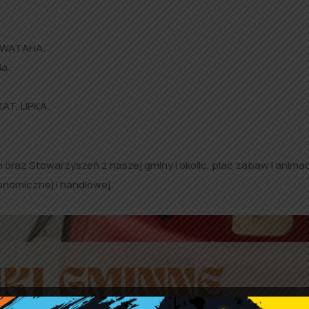
i WATAHA.
ia.
T, LIPKA.
 oraz Stowarzyszeń z naszej gminy i okolic, plac zabaw i animac
tronomicznej i handlowej.