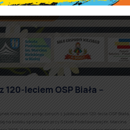
 120-leciem OSP Biała –
ynek Gminnych połączonych z jubileuszem 120-lecia OSP Biała,
się na boisku sportowym przy Szkole Podstawowej im. Marcina
erpnia 2025, iż impreza ta jest imprezą masową w rozumieniu prz