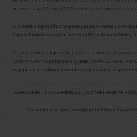
ustawy z dnia 20 marca 2009 r. o bezpieczeństwie imprez m
W związku z powyższym podczas jej trwania obowiązu
Szkole Podstawowej im. Marcina Bielskiego w Białej, B
W załączeniu podajemy do publicznej wiadomości równie
“Dożynki Gminne połączone z jubileuszem 120-lecia OSP B
organizacją ruchu na terenie miejscowości w godzina
REGULAMIN TERENU IMPREZY „DOŻYNKI GMINNE POŁ
Teren boiska sportowego przy Szkole Podstawowe