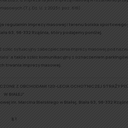
asowych (T.j. Dz. U. z 2023 r. poz. 616).
je regulamin imprezy masowej i terenu boiska sportowego 
iała 63, 98-332 Rząśnia, który podajemy poniżej.
ż szkic sytuacyjny zabezpieczenia imprezy masowej pod nazw
iała”
a także szkic komunikacyjny z oznaczeniem parkingów
ch trwania imprezy masowej.
ĄCZONE Z OBCHODAMI 120-LECIA OCHOTNICZEJ STRAŻY PO
W BIAŁEJ”
j im. Marcina Bielskiego w Białej, Biała 63, 98-332 Rząśn
§ 1