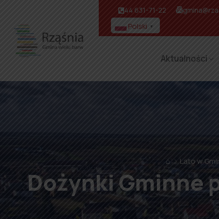
44 631-71-22
gmina@rzas
Polski
▼
Aktualności
⌂
Lato w Gmi
Dożynki Gminne p