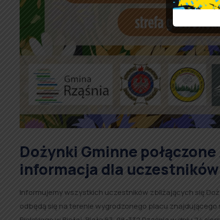
Dożynki Gminne połączone z
informacja dla uczestników
Informujemy wszystkich uczestników zbliżających się Doż
odbędą się na terenie wygrodzonego placu znajdującego 
Bielskiego w Białej, Biała 63, 98-332 Rząśnia w dniu 24 si