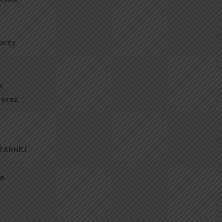
przy
ą
 oraz
ŻARNEJ
ia