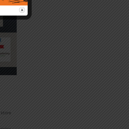
 które
episów