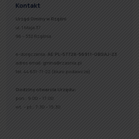
Kontakt
Urząd Gminy w Rząśni
ul. 1 Maja 37
98 – 332 Rząśnia
e-doręczenia:
AE:PL-57726-56911-GBSAJ-23
adres email:
gmina@rzasnia.pl
tel. 44 631-71-22 (biuro podawcze)
Godziny otwarcia Urzędu:
pon.: 9:00 – 17:00
wt. – pt.: 7:30 – 15:30