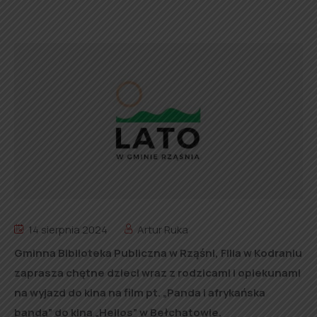
14 sierpnia 2024
Artur Ruka
Gminna Biblioteka Publiczna w Rząśni, Filia w Kodraniu
zaprasza chętne dzieci wraz z rodzicami i opiekunami
na wyjazd do kina na film pt. „Panda i afrykańska
banda” do kina „Helios” w Bełchatowie.