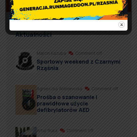
Aktualności
Marcin Kazuba
Comment off
Sportowy weekend z Czarnymi
Rząśnia
Agnieszka Wiśniewska
Comment off
Prośba o szanowanie i
prawidłowe użycie
defibrylatorów AED
Artur Ruka
Comment off