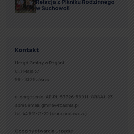
Relacja z Pikniku Rodzinnego
w Suchowoli
Kontakt
Urząd Gminy w Rząśni
ul. 1 Maja 37
98 – 332 Rząśnia
e-doręczenia:
AE:PL-57726-56911-GBSAJ-23
adres email:
gmina@rzasnia.pl
tel. 44 631-71-22 (biuro podawcze)
Godziny otwarcia Urzędu: