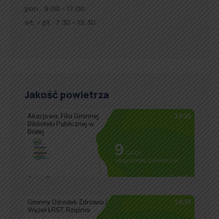
pon.: 9:00 – 17:00
wt. – pt.: 7:30 – 15:30
Jakość powietrza