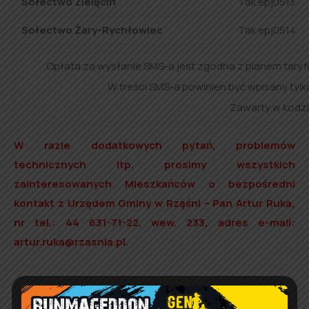
Sołectwo Zielęcin
Tak.epj0513
Sołectwo Żary-Rychłowiec
Tak.epj0514
Opłata za wysłanie SMS-a jest zgodna z planem tary
W treści SMS-a powinien być wpisany tylko
Zawarty w kodzie 
W razie dodatkowych pytań, problemów
technicznych itp. prosimy wszystkich
zainteresowanych Mieszkańców o bezpośredni
kontakt z Urzędem Gminy w Rząśni – Pan Artur Ruka,
nr tel.: 44 631-71-22, wew. 233, adres e-mail:
artur.ruka@rzasnia.pl.