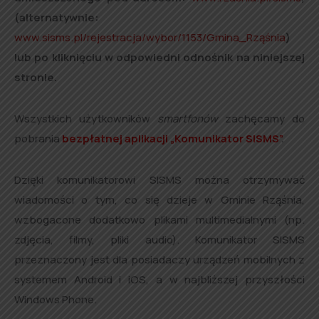
(alternatywnie:
www.sisms.pl/rejestracja/wybor/1153/Gmina_Rząśnia
)
lub po kliknięciu w odpowiedni odnośnik na niniejszej
stronie.
Wszystkich użytkowników
smartfonów
zachęcamy do
pobrania
bezpłatnej aplikacji
„Komunikator SISMS”
.
Dzięki komunikatorowi SISMS można otrzymywać
wiadomości o tym, co się dzieje w Gminie Rząśnia,
wzbogacone dodatkowo plikami multimedialnymi (np.
zdjęcia, filmy, pliki audio). Komunikator SISMS
przeznaczony jest dla posiadaczy urządzeń mobilnych z
systemem Android i iOS, a w najbliższej przyszłości
Windows Phone.