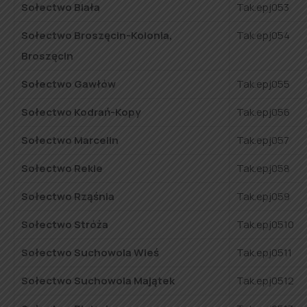
Sołectwo Biała
Tak.epj053
Sołectwo Broszęcin-Kolonia,
Tak.epj054
Broszęcin
Sołectwo Gawłów
Tak.epj055
Sołectwo Kodrań-Kopy
Tak.epj056
Sołectwo Marcelin
Tak.epj057
Sołectwo Rekle
Tak.epj058
Sołectwo Rząśnia
Tak.epj059
Sołectwo Stróża
Tak.epj0510
Sołectwo Suchowola Wieś
Tak.epj0511
Sołectwo Suchowola Majątek
Tak.epj0512