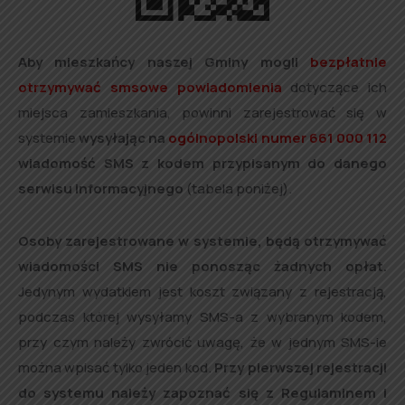
Aby mieszkańcy naszej Gminy mogli
bezpłatnie
otrzymywać smsowe powiadomienia
dotyczące ich
miejsca zamieszkania, powinni zarejestrować się w
systemie
wysyłając na
ogólnopolski numer 661 000 112
wiadomość SMS z kodem
przypisanym do danego
serwisu informacyjnego
(tabela poniżej).
Osoby zarejestrowane w systemie, będą otrzymywać
wiadomości SMS nie ponosząc żadnych opłat.
Jedynym wydatkiem jest koszt związany z rejestracją,
podczas której wysyłamy SMS-a z wybranym kodem,
przy czym należy zwrócić uwagę, że w jednym SMS-ie
można wpisać tylko jeden kod.
Przy pierwszej rejestracji
do systemu należy zapoznać się z Regulaminem i