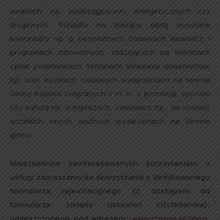
awariach, np. wodociągowych, energetycznych czy
drogowych. Ponadto na bieżąco będą wysyłane
komunikaty np. o bezpłatnych badaniach lekarskich i
programach zdrowotnych, zbliżających się terminach
opłat podatkowych, terminach składania dokumentów,
itp. oraz wszelkich ciekawych wydarzeniach na terenie
Gminy Rząśnia związanych z m. in. z promocją, sportem
czy kulturą np. o imprezach, zawodach itp., jak również
wszelkich innych ważnych wydarzeniach na terenie
gminy.
Mieszkańców zainteresowanych korzystaniem z
usługi zapraszamy do skorzystania z dedykowanego
formularza rejestracyjnego (z dostępem do
formularza zmiany ustawień Użytkownika),
umieszczonego pod adresem:
www.rzasnia.pl/sisms
,