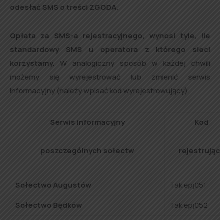
odesłać SMS o treści ZGODA
.
Opłata za SMS-a rejestracyjnego, wynosi tyle, ile
standardowy SMS u operatora z którego sieci
korzystamy.
W analogiczny sposób w każdej chwili
możemy się wyrejestrować lub zmienić serwis
informacyjny (należy wpisać kod wyrejestrowujący).
Serwis informacyjny
Kod
poszczególnych sołectw
rejestrują
Sołectwo Augustów
Tak.epj051
Sołectwo Będków
Tak.epj052