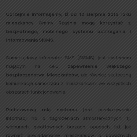
Uprzejmie informujemy, iż od 12 sierpnia 2015 roku
mieszkańcy Gminy Rząśnia mogą korzystać z
bezpłatnego, mobilnego systemu ostrzegania i
informowania SISMS.
Samorządowy Informator SMS (SISMS) jest systemem
mającym na celu
zapewnienie większego
bezpieczeństwa Mieszkańców
, ale również skuteczną
komunikację samorządu z mieszkańcami we wszystkich
obszarach funkcjonowania.
Podstawową rolą systemu jest
przekazywanie
informacji np. o zagrożeniach atmosferycznych, tj.
wichurach, gwałtownych burzach, opadach, itd. jak
również powiadamianie mieszkańców o poważnych