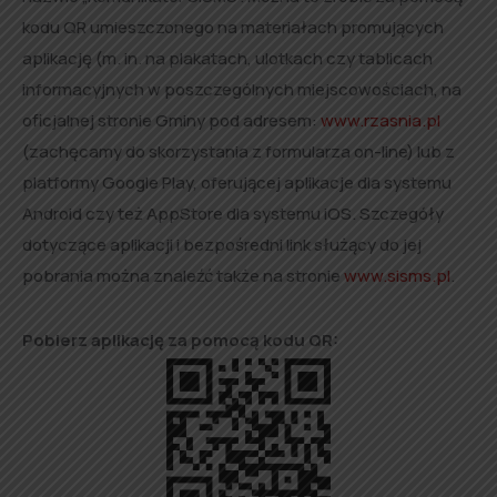
kodu QR umieszczonego na materiałach promujących
aplikację (m. in. na plakatach, ulotkach czy tablicach
informacyjnych w poszczególnych miejscowościach, na
oficjalnej stronie Gminy pod adresem:
www.rzasnia.pl
(zachęcamy do skorzystania z formularza on-line) lub z
platformy Google Play, oferującej aplikacje dla systemu
Android czy też AppStore dla systemu iOS. Szczegóły
dotyczące aplikacji i bezpośredni link służący do jej
pobrania można znaleźć także na stronie
www.sisms.pl
.
Pobierz aplikację za pomocą kodu QR: