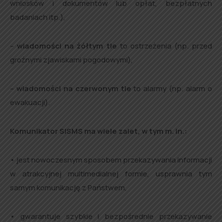
wniosków i dokumentów lub opłat, bezpłatnych
badaniach itp.),
–
wiadomości na żółtym tle
to ostrzeżenia (np. przed
groźnymi zjawiskami pogodowymi),
–
wiadomości na czerwonym tle
to alarmy (np. alarm o
ewakuacji).
Komunikator SISMS ma wiele zalet, w tym m. in.:
• jest nowoczesnym sposobem przekazywania informacji
w atrakcyjnej multimedialnej formie, usprawnia tym
samym komunikację z Państwem,
• gwarantuje szybkie i bezpośrednie przekazywanie