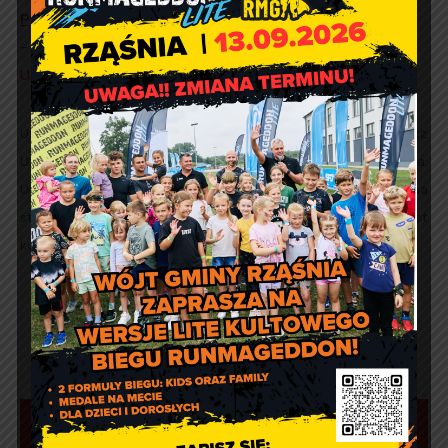
Pliki do pobrania:
–
Regulamin świadczenia Usług drogą elektroniczną dla
Użytkowników Systemu SISMS z dnia 10.04.2015 r.
Usługa jest świadczona przez SISMS Sp. z o. o. na rzecz
Użytkownika na podstawie umowy zawartej z Gminą Rząśnia.
Usługa jest świadczona zgodnie z regulaminem dostępnym na
stronie:
www.sisms.pl/regulaminy
. Akceptacja regulaminu jest
konieczna do korzystania z systemu.