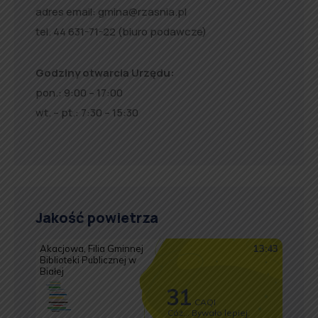
adres email:
gmina@rzasnia.pl
tel. 44 631-71-22 (biuro podawcze)
Godziny otwarcia Urzędu:
pon.: 9:00 – 17:00
wt. – pt.: 7:30 – 15:30
Jakość powietrza