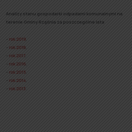
Analizy stanu gospodarki odpadami komunalnymi na
terenie Gminy Rząśnia za poszczególne lata
–
rok 2019
,
–
rok 2018
,
–
rok 2017
,
–
rok 2016
,
–
rok 2015
,
–
rok 2014
,
–
rok 2013
.