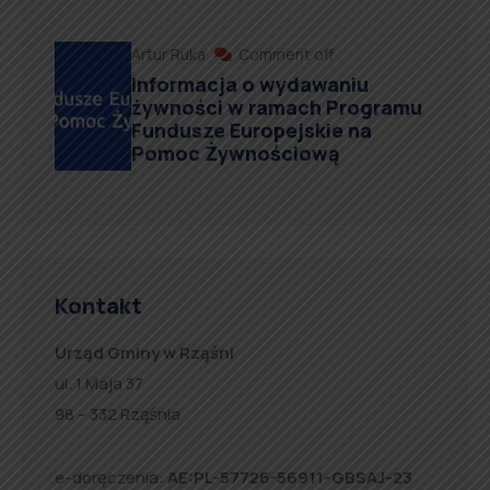
Artur Ruka
Comment off
Informacja o wydawaniu
żywności w ramach Programu
Fundusze Europejskie na
Pomoc Żywnościową
Kontakt
Urząd Gminy w Rząśni
ul. 1 Maja 37
98 – 332 Rząśnia
e-doręczenia:
AE:PL-57726-56911-GBSAJ-23