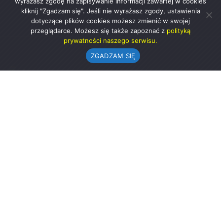
wyrażasz zgodę na zapisywanie informacji zawartej w cookies
kliknij "Zgadzam się". Jeśli nie wyrażasz zgody, ustawienia
dotyczące plików cookies możesz zmienić w swojej
przeglądarce. Możesz się także zapoznać z
polityką
prywatności naszego serwisu.
ZGADZAM SIĘ
Urząd Gminy w Rząśni
ul. 1 Maja 37
98-332 Rząśnia
AE:PL-57726-56911-GBSAJ-23 (e-doręczenia)
gmina@rzasnia.pl
44 631-71-22 (biuro podawcze)
Godziny otwarcia Urzędu:
pon.: 9.00-17.00