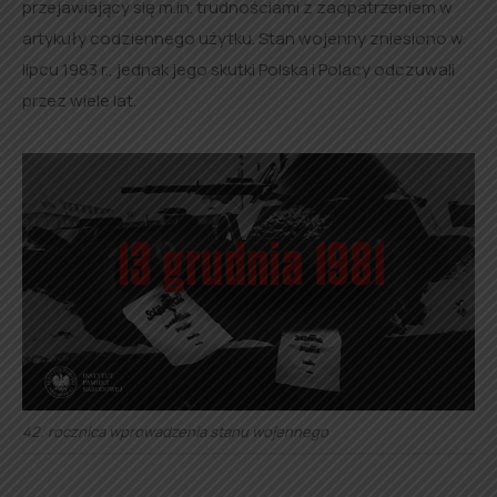
przejawiający się m.in. trudnościami z zaopatrzeniem w
artykuły codziennego użytku. Stan wojenny zniesiono w
lipcu 1983 r., jednak jego skutki Polska i Polacy odczuwali
przez wiele lat.
42. rocznica wprowadzenia stanu wojennego