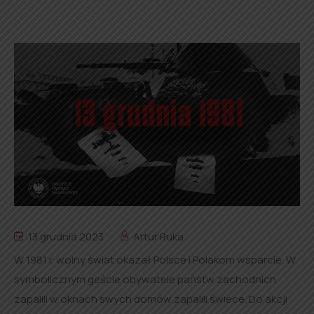
13 grudnia 2023
Artur Ruka
W 1981 r. wolny świat okazał Polsce i Polakom wsparcie. W
symbolicznym geście obywatele państw zachodnich
zapalili w oknach swych domów zapalili świece. Do akcji