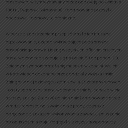
prasowych, w tym wydawany przez opozycję od kwietnia
1981 r. „Tygodnik Solidarność”. Kontrolowano przesyłki
pocztowe i rozmowy telefoniczne.
W parze z zaostrzeniem przepisów szło ich brutalne
egzekwowanie, często wykraczające poza granice
drakońskiego prawa. Liczbę wszystkich ofiar śmiertelnych
stanu wojennego szacuje się na od ok. 50 do ponad 100.
Bolesnym symbolem stała się masakra w kopalni „Wujek”
w Katowicach dokonana przez oddziały wojska i milicji.
Zginęło w niej dziewięciu górników, a 23 zostało rannych.
Koszty społeczne stanu wojennego miały jednak o wiele
szerszy zasięg. Zaliczyć do nich należy stosowane przez
władze represje, np. zwolnienia z pracy, często z
połączone z zakazem wykonywania zawodu, zmuszanie
do opuszczenia kraju. Pogłębił się kryzys gospodarczy,