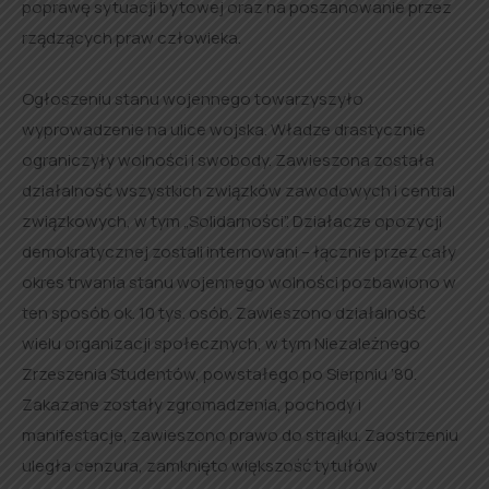
poprawę sytuacji bytowej oraz na poszanowanie przez
rządzących praw człowieka.
Ogłoszeniu stanu wojennego towarzyszyło
wyprowadzenie na ulice wojska. Władze drastycznie
ograniczyły wolności i swobody. Zawieszona została
działalność wszystkich związków zawodowych i central
związkowych, w tym „Solidarności”. Działacze opozycji
demokratycznej zostali internowani – łącznie przez cały
okres trwania stanu wojennego wolności pozbawiono w
ten sposób ok. 10 tys. osób. Zawieszono działalność
wielu organizacji społecznych, w tym Niezależnego
Zrzeszenia Studentów, powstałego po Sierpniu ’80.
Zakazane zostały zgromadzenia, pochody i
manifestacje, zawieszono prawo do strajku. Zaostrzeniu
uległa cenzura, zamknięto większość tytułów