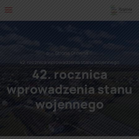
⌂
Strona Główna
42. rocznica wprowadzenia stanu wojennego
42. rocznica
wprowadzenia stanu
wojennego