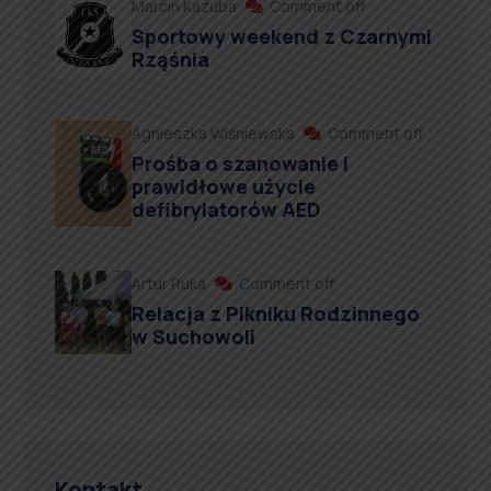
Marcin Kazuba
Comment off
Sportowy weekend z Czarnymi
Rząśnia
Agnieszka Wiśniewska
Comment off
Prośba o szanowanie i
prawidłowe użycie
defibrylatorów AED
Artur Ruka
Comment off
Relacja z Pikniku Rodzinnego
w Suchowoli
Kontakt