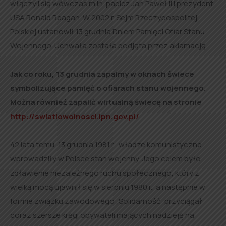
włączyli się wówczas m.in. papież Jan Paweł II i prezydent
USA Ronald Reagan. W 2002 r. Sejm Rzeczypospolitej
Polskiej ustanowił 13 grudnia Dniem Pamięci Ofiar Stanu
Wojennego. Uchwała została podjęta przez aklamację.
Jak co roku, 13 grudnia zapalmy w oknach świece
symbolizujące pamięć o ofiarach stanu wojennego.
Można również zapalić wirtualną świecę na stronie
http://swiatlowolnosci.ipn.gov.pl/
42 lata temu, 13 grudnia 1981 r., władze komunistyczne
wprowadziły w Polsce stan wojenny. Jego celem było
zdławienie niezależnego ruchu społecznego, który z
wielką mocą ujawnił się w sierpniu 1980 r., a następnie w
formie związku zawodowego „Solidarność” przyciągał
coraz szersze kręgi obywateli mających nadzieję na