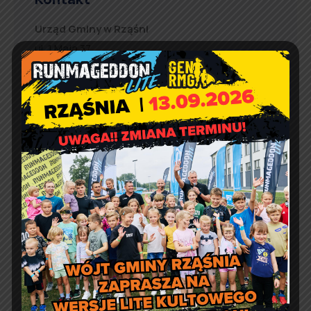
Urząd Gminy w Rząśni
ul. 1 Maja 37
98 – 332 Rząśnia
e-doręczenia:
AE:PL-57726-56911-GBSAJ-23
adres email:
gmina@rzasnia.pl
tel. 44 631-71-22 (biuro podawcze)
Godziny otwarcia Urzędu:
pon.: 9:00 – 17:00
wt. – pt.: 7:30 – 15:30