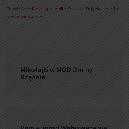
Tekst:
Sejm Rzeczypospolitej Polskiej
.
Zdjęcie:
Instytut
Pamięci Narodowej
.
Mikołajki w MOD Gminy
Rząśnia
Pamiętajmy! Wałęsające się