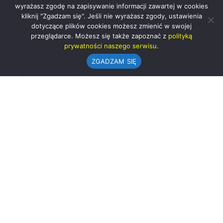
wyrażasz zgodę na zapisywanie informacji zawartej w cookies
kliknij "Zgadzam się". Jeśli nie wyrażasz zgody, ustawienia
dotyczące plików cookies możesz zmienić w swojej
przeglądarce. Możesz się także zapoznać z
polityką
prywatności naszego serwisu.
ZGADZAM SIĘ
Urząd Gminy w Rząśni
ul. 1 Maja 37
98-332 Rząśnia
AE:PL-57726-56911-GBSAJ-23 (e-doręczenia)
gmina@rzasnia.pl
44 631-71-22 (biuro podawcze)
Godziny otwarcia Urzędu: