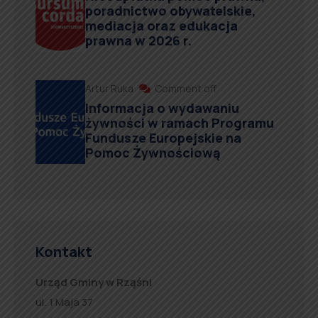
poradnictwo obywatelskie,
mediacja oraz edukacja
prawna w 2026 r.
Artur Ruka
Comment off
Informacja o wydawaniu
żywności w ramach Programu
Fundusze Europejskie na
Pomoc Żywnościową
Kontakt
Urząd Gminy w Rząśni
ul. 1 Maja 37