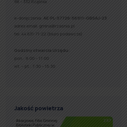
98 – 332 Rząśnia
e-doręczenia:
AE:PL-57726-56911-GBSAJ-23
adres email:
gmina@rzasnia.pl
tel. 44 631-71-22 (biuro podawcze)
Godziny otwarcia Urzędu:
pon.: 9:00 – 17:00
wt. – pt.: 7:30 – 15:30
Jakość powietrza