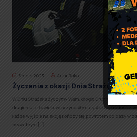
3 maja 2023
Artur Ruka
Życzenia z okazji Dnia Strażaka
W Dniu Strażaka życzymy Wam, drogie Druhny i drodzy Dr
drugiemu człowiekowi przynosiły satysfakcję i radość z 
każde wyjście na akcję kończy się powrotem do bazy w z
prywatnym […]