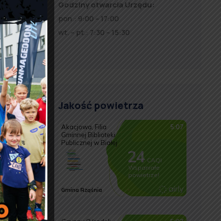
Godziny otwarcia Urzędu:
pon.: 9:00 – 17:00
wt. – pt.: 7:30 – 15:30
h z
ecyzję o
Jakość powietrza