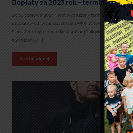
Dopłaty za 2023 rok – termin skład
Do 30 czerwca 2023 r. jest wydłużony termin składania w
obszarowych w ramach II filara WPR. W tym roku po raz 
Planu Strategicznego dla Wspólnej Polityki Rolnej na lata 
wydłużeniu […]
Czytaj więcej