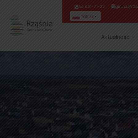
44 631-71-22
gmina@rzas
Polski
▼
Aktualności