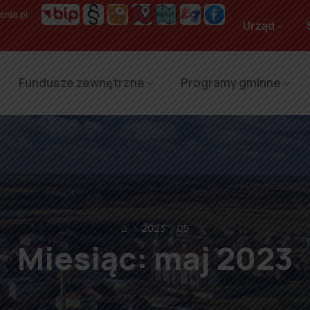
nia.pl
Urząd
Fundusze zewnętrzne
Programy gminne
⌂
2023
05
Miesiąc:
maj 2023