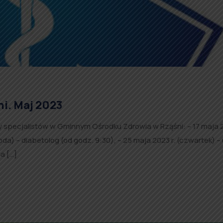
ni. Maj 2023
y specjalistów w Gminnym Ośrodku Zdrowia w Rząśni: – 17 maja 2
roda) – diabetolog (od godz. 9:30), – 25 maja 2023 r. (czwartek) –
a […]