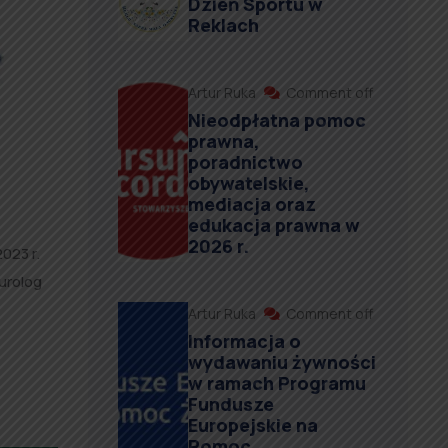
Dzień Sportu w
Reklach
Artur Ruka
Comment off
Nieodpłatna pomoc
prawna,
poradnictwo
obywatelskie,
mediacja oraz
edukacja prawna w
2026 r.
023 r.
 urolog
Artur Ruka
Comment off
Informacja o
wydawaniu żywności
w ramach Programu
Fundusze
Europejskie na
Pomoc