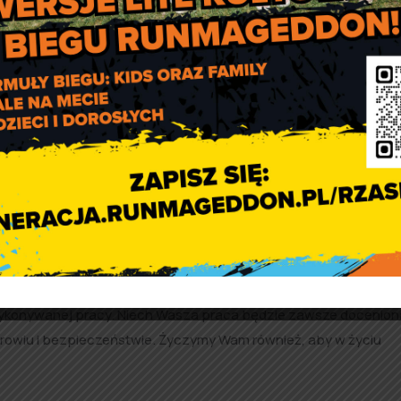
uhowie, aby Wasza odwaga, poświęcenie i zaangażowanie w słu
wykonywanej pracy. Niech Wasza praca będzie zawsze doceniona
drowiu i bezpieczeństwie. Życzymy Wam również, aby w życiu