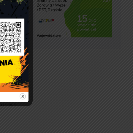
żbie
 i niech