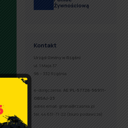
Żywnościową
Kontakt
Urząd Gminy w Rząśni
ul. 1 Maja 37
98 – 332 Rząśnia
e-doręczenia:
AE:PL-57726-56911-
GBSAJ-23
adres email:
gmina@rzasnia.pl
tel. 44 631-71-22 (biuro podawcze)