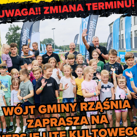
ania wniosków wydłużony do 30 czerwca
niosków o przyznanie płatności bezpośrednich oraz płatności
pierwszy kampania przebiega według nowych zasad, wynikającyc
2023-2027. Minister rolnictwa i rozwoju wsi Robert Telus podjął d