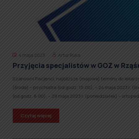
4 maja 2023
Artur Ruka
Przyjęcia specjalistów w GOZ w Rząś
Szanowni Pacjenci, najbliższe (majowe) terminy do lekarz
(środa) – psychiatra (od godz. 15:00), – 24 maja 2023 r. (ś
(od godz. 8:00), – 29 maja 2023 r. (poniedziałek) – ortoped
Czytaj więcej