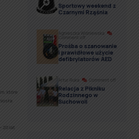
Sportowy weekend z
Czarnymi Rząśnia
Agnieszka Wiśniewska
Comment off
Prośba o szanowanie
i prawidłowe użycie
defibrylatorów AED
Artur Ruka
Comment off
Relacja z Pikniku
um, które
Rodzinnego w
niosła
Suchowoli
 20 lat