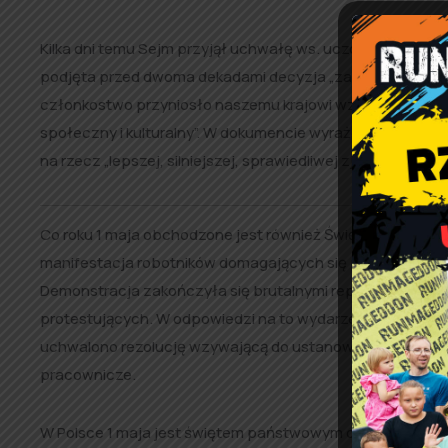
Kilka dni temu Sejm przyjął uchwałę ws. uczczenia 20. rocz
podjęta przed dwoma dekadami decyzja „zapoczątkowała u
członkostwo przyniosło naszemu krajowi wzmocnienie w
społeczny i kulturalny”. W dokumencie wyrażono również 
na rzecz „lepszej, silniejszej, sprawiedliwej zjednoczonej 
Co roku 1 maja obchodzone jest również Święto Pracy. Jego 
manifestacja robotników domagających się poprawy warunk
Demonstracja zakończyła się brutalnymi represjami ze stron
protestujących. W odpowiedzi na to wydarzenie w 1889 r.
uchwalono rezolucję wzywającą do ustanowienia międzyn
pracownicze.
W Polsce 1 maja jest świętem państwowym od 1950 r. W okr