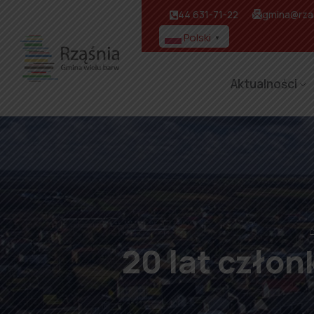
44 631-71-22
gmina@rzas
Polski
▼
Aktualności
20 lat człon