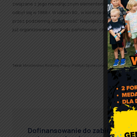
związane z jego nieodłącznym elementem – pochodem pie
odbył się w 1988 r. W latach 80., w kontrze do oficjaln
przez podziemną „Solidarność”. Największą siłę pokazały w o
już organizowane pochody państwowe, chociaż dzień ten
Tekst:
Ministerstwo Rodziny, Pracy i Polityki Społecznej oraz Kancelaria S
Dofinansowanie do zabiegów