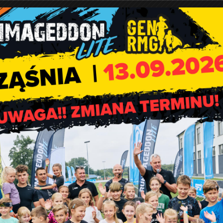
nicy członkostwa Polski w Unii Europejskiej. Podkreślono w niej,
dział Polski w europejskim projekcie integracyjnym, a samo
spółpracy międzynarodowej oraz przyspieszyło rozwój gospod
nadzieję, że 20. rocznica stanie się bodźcem do kontynuowania 
Europy, w której Polska odgrywa aktywną i odpowiedzialną rolę”.
historia sięga końca XIX w., kiedy to w Chicago miała miejsce wi
ów pracy, w tym m.in. skrócenia dnia pracy do 8 godzin.
y policji, która otworzyła ogień do tłumu, zabijając kilku
 zorganizowano w Paryżu Kongres Międzynarodówki II, podczas k
arodowego święta pracy, upamiętniającego walkę robotników 
esie Polski Ludowej było to jedno z największych świąt w roku,