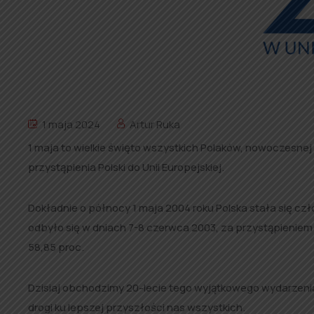
1 maja 2024
Artur Ruka
1 maja to wielkie święto wszystkich Polaków, nowoczesnej
przystąpienia Polski do Unii Europejskiej.
Dokładnie o północy 1 maja 2004 roku Polska stała się czło
odbyło się w dniach 7-8 czerwca 2003, za przystąpieniem 
58,85 proc.
Dzisiaj obchodzimy 20-lecie tego wyjątkowego wydarzenia
drogi ku lepszej przyszłości nas wszystkich.