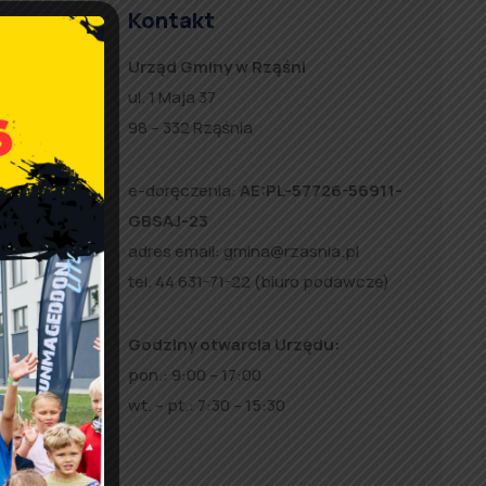
Kontakt
 że
Urząd Gminy w Rząśni
ul. 1 Maja 37
arczy,
98 – 332 Rząśnia
wysiłków
e-doręczenia:
AE:PL-57726-56911-
GBSAJ-23
adres email:
gmina@rzasnia.pl
elka
tel. 44 631-71-22 (biuro podawcze)
Godziny otwarcia Urzędu:
tórego
pon.: 9:00 – 17:00
o prawa
wt. – pt.: 7:30 – 15:30