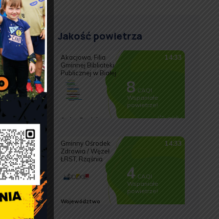
 oprawie
nizowane
 nie są
Jakość powietrza
j