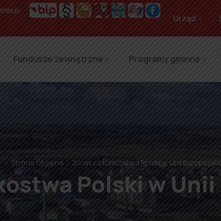
nia.pl
Urząd
Fundusze zewnętrzne
Programy gminne
⌂
Strona Główna
20 lat członkostwa Polski w Unii Europejski
kostwa Polski w Unii