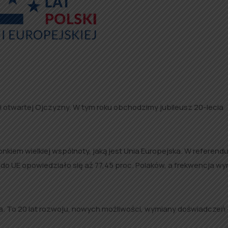
 i otwartej Ojczyzny. W tym roku obchodzimy jubileusz 20-lecia
nkiem wielkiej wspólnoty, jaką jest Unia Europejska. W referend
do UE opowiedziało się aż 77,45 proc. Polaków, a frekwencja wy
. To 20 lat rozwoju, nowych możliwości, wymiany doświadczeń –