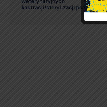
weterynaryjnych
kastracji/sterylizacji psa/kota