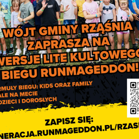
rwszomajowym. Ostatni taki pochód w uroczystej PRL-owskiej
ych obchodów pierwszomajowych, odbywały się manifestacje orga
kresie stanu wojennego, tj. w latach 1982 i 1983. Dzisiaj 1 maja
 nadal pozostaje dniem wolnym od pracy.
ejmu.
Dzień Flagi Rzeczypospolite