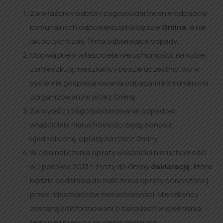
Za właściwy odbiór i zagospodarowanie odpadów
komunalnych odpowiedzialna będzie
Gmina
, a nie
jak dotychczas, firma odbierająca odpady.
Obowiązkiem właściciela nieruchomości, na której
zamieszkują mieszkańcy będzie uczestnictwo w
systemie gospodarowania odpadami komunalnymi
zorganizowanym przez Gminę.
Za wywóz i zagospodarowanie odpadów
właściciele nieruchomości będą ponosić
ujednoliconą opłatę na rzecz Gminy.
W celu naliczenia opłaty właściciel nieruchomości
w 1 połowie 2013 r. złoży do Gminy
deklarację,
która
będzie podstawą do naliczenia opłaty ponoszonej
przez mieszkańców nieruchomości. Mieszkańcy
zostaną poinformowani o zasadach wypełniania,
terminie i miejscu złożenia deklaracji.