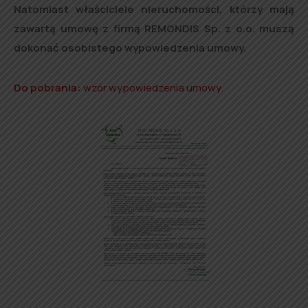
Natomiast właściciele nieruchomości, którzy mają
zawartą umowę z firmą REMONDIS Sp. z o.o. muszą
dokonać osobistego wypowiedzenia umowy.
Do pobrania:
wzór wypowiedzenia umowy.