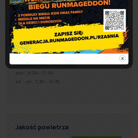
ul. 1 Maja 37
98 – 332 Rząśnia
e-doręczenia:
AE:PL-57726-56911-GBSAJ-23
adres email:
gmina@rzasnia.pl
tel. 44 631-71-22 (biuro podawcze)
Godziny otwarcia Urzędu:
pon.: 9:00 – 17:00
wt. – pt.: 7:30 – 15:30
Jakość powietrza