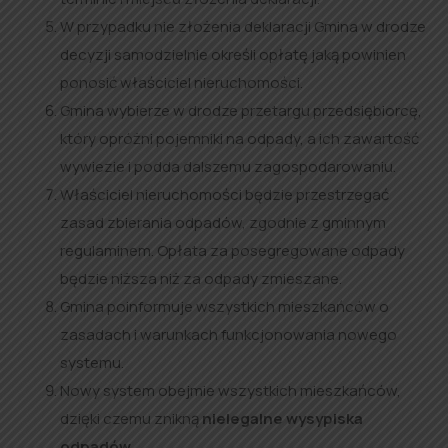
W przypadku nie złożenia deklaracji Gmina w drodze
decyzji samodzielnie określi opłatę jaką powinien
ponosić właściciel nieruchomości.
Gmina wybierze w drodze przetargu przedsiębiorcę,
który opróżni pojemniki na odpady, a ich zawartość
wywiezie i podda dalszemu zagospodarowaniu.
Właściciel nieruchomości będzie przestrzegać
zasad zbierania odpadów, zgodnie z gminnym
regulaminem. Opłata za posegregowane odpady
będzie niższa niż za odpady zmieszane.
Gmina poinformuje wszystkich mieszkańców o
zasadach i warunkach funkcjonowania nowego
systemu.
Nowy system obejmie wszystkich mieszkańców,
dzięki czemu znikną
nielegalne wysypiska
odpadów.