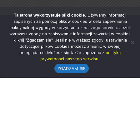
Ta strona wykorzystuje pliki cookie.
Używamy informacji
zapisanych za pomocą plików cookies w celu zapewnienia
maksymalnej wygody w korzystaniu z naszego serwisu. Jeżeli
wyrażasz zgodę na zapisywanie informacji zawartej w cookies
kliknij "Zgadzam się". Jeśli nie wyrażasz zgody, ustawienia
dotyczące plików cookies możesz zmienić w swojej
przeglądarce. Możesz się także zapoznać z
polityką
prywatności naszego serwisu.
ZGADZAM SIĘ
Urząd Gminy w Rząśni
ul. 1 Maja 37
98-332 Rząśnia
AE:PL-57726-56911-GBSAJ-23 (e-doręczenia)
gmina@rzasnia.pl