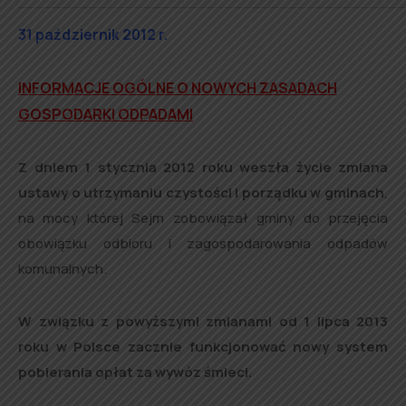
31 październik 2012 r.
INFORMACJE OGÓLNE O NOWYCH ZASADACH
GOSPODARKI ODPADAMI
Z dniem 1 stycznia 2012 roku weszła życie zmiana
ustawy o utrzymaniu czystości i porządku w gminach
,
na mocy której Sejm zobowiązał gminy do przejęcia
obowiązku odbioru i zagospodarowania odpadów
komunalnych.
W związku z powyższymi zmianami od 1 lipca 2013
roku w Polsce zacznie funkcjonować nowy system
pobierania opłat za wywóz śmieci.