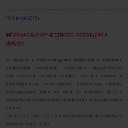
19 marca 2013 r.
INFORMACJA O KONIECZNOŚCI ROZWIĄZANIA
UMOWY
W związku z nadchodzącymi zmianami w systemie
gospodarki odpadami,
właściciele nieruchomości
zamieszkałych powinni zadbać, aby ich
umowy z
przedsiębiorcą
, odbierającym dotychczas odpady,
obowiązywały tylko do dnia 30 czerwca 2013 r.
Oznacza to konieczność pisemnego wypowiedzenia
umowy.
Firma EKO-REGION Sp. z o.o. dokona rozwiązania umowy z
dniem 30 marca 2013 r.