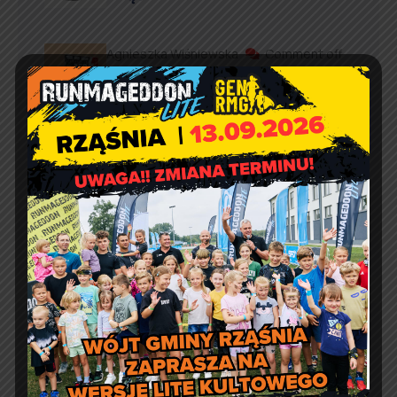
Agnieszka Wiśniewska
Comment off
Prośba o szanowanie i
prawidłowe użycie
defibrylatorów AED
Artur Ruka
Comment off
Relacja z Pikniku Rodzinnego
w Suchowoli
Kontakt
Urząd Gminy w Rząśni