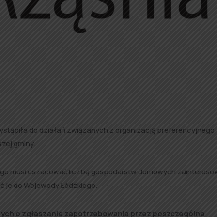
ystąpiła do działań związanych z organizacją preferencyjnego
zej gminy.
zego musi oszacować liczbę gospodarstw domowych zainteres
ć je do Wojewody Łódzkiego.
nych o zgłaszanie zapotrzebowania przez poszczególne