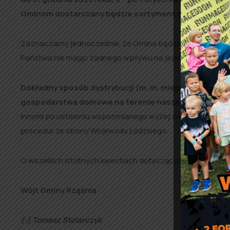
Gminom dostarczany będzie sortyment groszek,
orze
Zaznaczamy jednocześnie, że Gmina będzie odbierała wę
Państwa nie mając żadnego wpływu na jego pochodzenie 
Dokładny sposób dystrybucji (m. in. miejsca odbioru, 
gospodarstwa domowe na terenie naszej gminy, poda
innymi po ustaleniu wspomnianego wyżej zapotrzebowani
procedur ze strony Wojewody Łódzkiego.
O wszelkich istotnych kwestiach dotyczących dystrybucj
Wójt Gminy Rząśnia
(-) Tomasz Stolarczyk