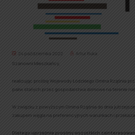
24 października 2022
Artur Ruka
Szanowni Mieszkańcy,
realizując prośbę Wojewody Łódzkiego Gmina Rząśnia prz
paliw stałych przez gospodarstwa domowe na terenie nas
W związku z powyższym Gmina Rząśnia do dnia jutrzejs
zakupem węgla na preferencyjnych warunkach i przekaza
Dlatego uprzejmie prosimy wszystkich zainteresowa