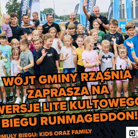
ch oraz miał.
giel ze wskazanych przez organy rządowe składów spółek Ska
oraz jakość.
itp.) oraz zasady preferencyjnego zakupu paliw stałych prz
my do publicznej wiadomości w terminie późniejszym,
międ
a oraz uzyskaniu skonkretyzowanych informacji co do klarowny
i węgla będziemy Państwa powiadamiać na bieżąco.