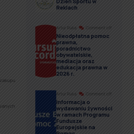
Dzień Sportu w
Reklach
Artur Ruka
Comment off
Nieodpłatna pomoc
prawna,
poradnictwo
obywatelskie,
mediacja oraz
edukacja prawna w
2026 r.
 zakupu
Artur Ruka
Comment off
Informacja o
owanych
wydawaniu żywności
w ramach Programu
Fundusze
Europejskie na
Pomoc