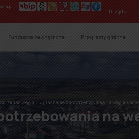
nia.pl
Urząd
Fundusze zewnętrzne
Programy gminne
Sprzedaż węgla
Zgłaszanie zapotrzebowania na węgiel kami
potrzebowania na w