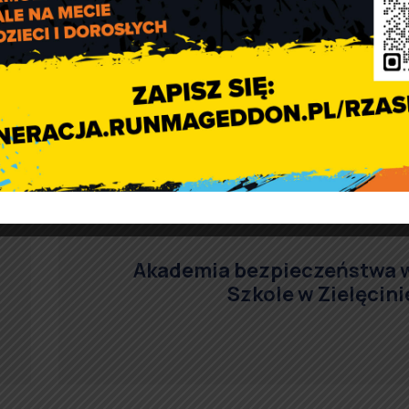
o Gminnej Biblioteki Publicznej w Rząśni gdzie w w dniu
deklaracje dot. zgłaszania zapotrzebowania na węgiel kami
Akademia bezpieczeństwa 
Szkole w Zielęcini