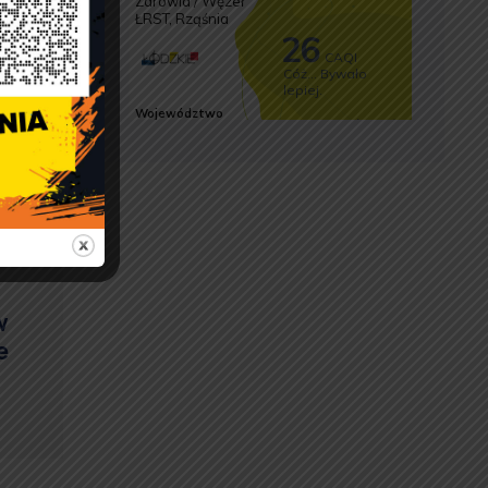
enny.
w
e