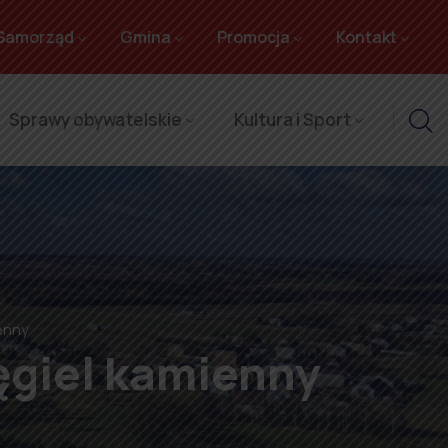
Samorząd
Gmina
Promocja
Kontakt
Sprawy obywatelskie
Kultura i Sport
enny
ęgiel kamienny