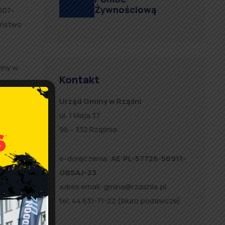
Żywnościową
607-
Państwo
iny w
Kontakt
Urząd Gminy w Rząśni
 zakup.
ul. 1 Maja 37
 nie
98 – 332 Rząśnia
ł brutto
e-doręczenia:
AE:PL-57726-56911-
GBSAJ-23
przez
adres email:
gmina@rzasnia.pl
tel. 44 631-71-22 (biuro podawcze)
ch: I –
dę,