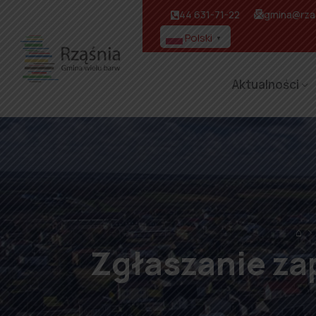
44 631-71-22
gmina@rzas
Polski
▼
Aktualności
⌂
Zgłaszanie za