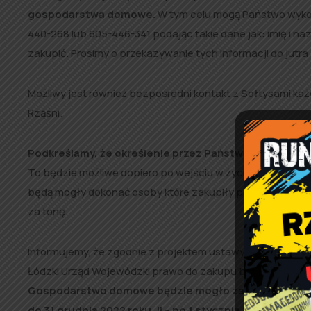
gospodarstwa domowe.
W tym celu mogą Państwo wyko
440-268 lub 605-446-341 podając takie dane jak: imię i naz
zakupić. Prosimy o przekazywanie tych informacji do jutra 
Możliwy jest również bezpośredni kontakt z Sołtysami ka
Rząśni.
Podkreślamy, że określenie przez Państwa zapotrzeb
To będzie możliwe dopiero po wejściu w życie odpowiedni
będą mogły dokonać osoby które zakupiły paliwo stałe (w
za tonę.
Informujemy, że zgodnie z projektem ustawy procedowany
Łódzki Urząd Wojewódzki prawo do zakupu będą miały go
Gospodarstwo domowe będzie mogło zakupić po prefer
do 31 grudnia 2022 roku, II – po 1 stycznia 2023 r. 