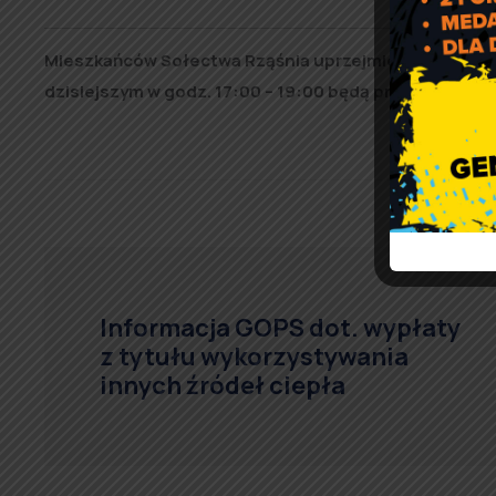
Mieszkańców Sołectwa Rząśnia uprzejmie zapraszamy d
dzisiejszym w godz. 17:00 – 19:00 będą przyjmowane 
Informacja GOPS dot. wypłaty
z tytułu wykorzystywania
innych źródeł ciepła