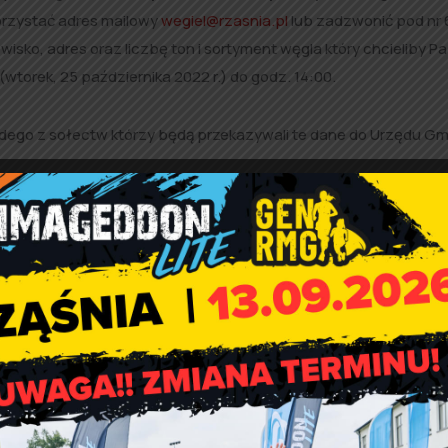
rzystać adres mailowy
wegiel@rzasnia.pl
lub zadzwonić pod nr 
wisko, adres oraz liczbę ton i sortyment węgla który chcieliby 
(wtorek, 25 października 2022 r.) do godz. 14:00.
żdego z sołectw którzy będą przekazywali te dane do Urzędu Gm
owania nie jest równoznaczne ze złożeniem wniosku o jego
ej ustawy. Nadmieniamy, że zgodnie z projektem ustawy zakupu
ęgiel) na sezon grzewczy 2022/2023 po cenie niższej niż 2000 z
m w tej chwili w Parlamencie oraz informacjami przekazanymi 
spodarstwa, które są uprawnione do dodatku węglowego.
encyjnej cenie maksymalnie 3 tony węgla w dwóch transza
Zgodnie z arkuszem zapotrzebowania przesłanym przez Wojewo