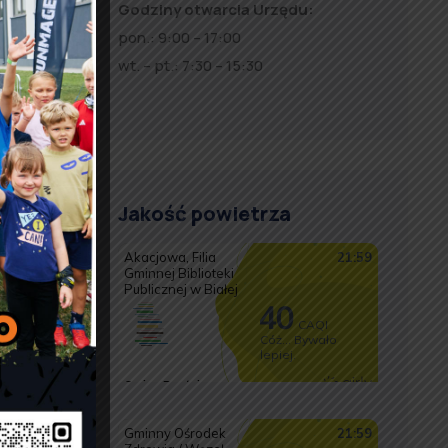
Godziny otwarcia Urzędu:
pon.: 9:00 – 17:00
wt. – pt.: 7:30 – 15:30
rbu
ez
zy
Jakość powietrza
ch