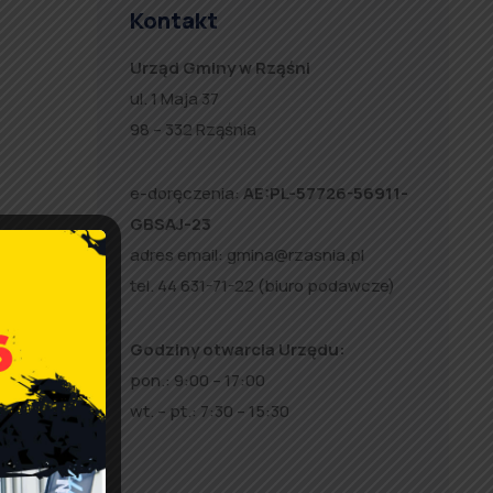
Kontakt
Urząd Gminy w Rząśni
ul. 1 Maja 37
98 – 332 Rząśnia
e-doręczenia:
AE:PL-57726-56911-
GBSAJ-23
adres email:
gmina@rzasnia.pl
tel. 44 631-71-22 (biuro podawcze)
Godziny otwarcia Urzędu:
pon.: 9:00 – 17:00
wt. – pt.: 7:30 – 15:30