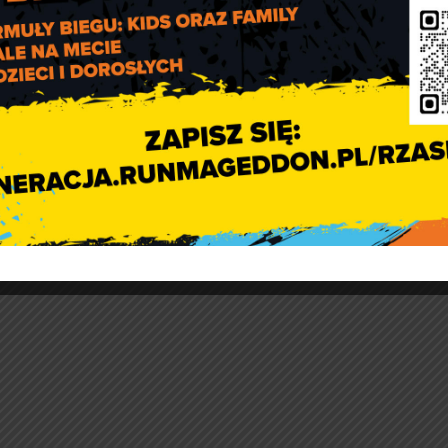
ępnej kolejności prowadzić będzie do wzrostu
sy inwestycyjno-budowlane, które dzięki
 miejscu i nowoczesnym usługom
przyspieszą podejmowanie decyzji dotyczącej
iwych parametrów.