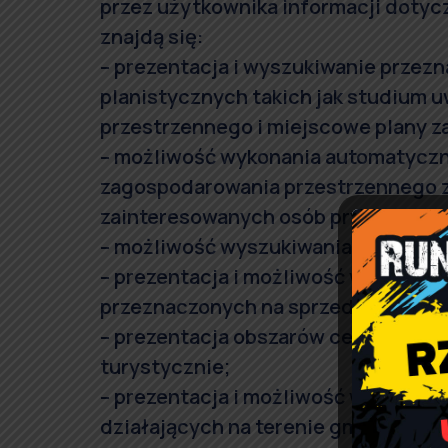
przez użytkownika informacji dotyc
znajdą się:
– prezentacja i wyszukiwanie prze
planistycznych takich jak studium 
przestrzennego i miejscowe plany 
– możliwość wykonania automatyczn
zagospodarowania przestrzennego z
zainteresowanych osób prywatnych 
– możliwość wyszukiwania ulic i adr
– prezentacja i możliwość wyszukiw
przeznaczonych na sprzedaż i tere
– prezentacja obszarów cennych prz
turystycznie;
– prezentacja i możliwość wyszukiw
działających na terenie gminy wraz z