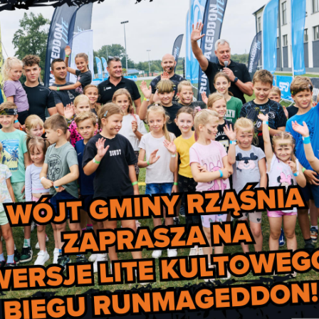
ie obiektów zabytkowych zlokalizowanych na
ltimedialnymi na ich temat.
ągnięcie będzie możliwe dzięki realizacji
iny wśród innych jednostek poprzez
 usług, a także wzrost konkurencyjności
 z których korzystać będą mogli odbiorcy z
nowania jednostki realizującej projekt.
uację podmiotów gospodarczych – darmowa
działających na terenie gminy wraz z
i im na dotarcie do większej liczby
ie rynek wewnętrzny gminy.
k pracy – usprawniona promocja terenów
nić się do wzrostu zainteresowania