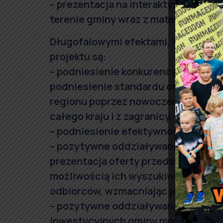
– prezentacja na interaktywnej map
terenie gminy wraz z materiałami mu
Długofalowymi efektami, których osi
projektu są:
– podniesienie konkurencyjności gm
podniesienie standardu oferowanych
regionu poprzez nowoczesne usługi,
całego kraju i z zagranicy.
– podniesienie efektywności funkcjo
– pozytywne oddziaływanie na syt
prezentacja oferty przedsiębiorców 
możliwością ich wyszukiwania pozwol
odbiorców, wzmacniając jednocześn
– pozytywne oddziaływanie na ryne
inwestycyjnych gminy może przyczy