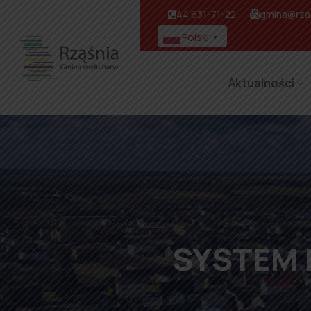
44 631-71-22
gmina@rzas
Polski
▼
Aktualności
SYSTEM 