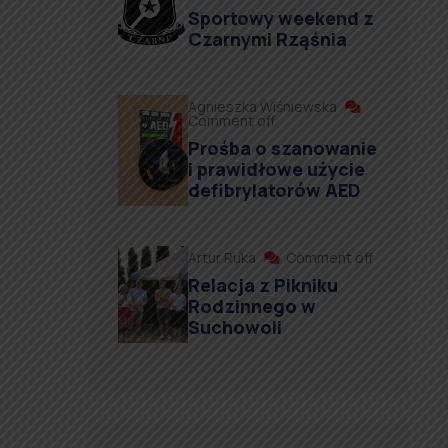
Sportowy weekend z
Czarnymi Rząśnia
Agnieszka Wiśniewska
Comment off
Prośba o szanowanie
i prawidłowe użycie
defibrylatorów AED
Artur Ruka
Comment off
Relacja z Pikniku
Rodzinnego w
Suchowoli