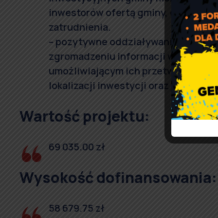
inwestorów ofertą gminy, co w nast
zatrudnienia.
– pozytywne oddziaływanie na proce
zgromadzeniu informacji w jednym
umożliwiającym ich przetwarzanie 
lokalizacji inwestycji oraz jej możl
Wartość projektu:
69 035.00 zł
Wysokość dofinansowania:
58 679.75 zł