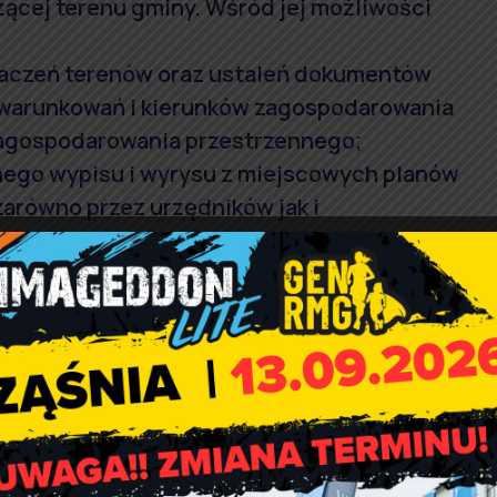
zącej terenu gminy. Wśród jej możliwości
znaczeń terenów oraz ustaleń dokumentów
uwarunkowań i kierunków zagospodarowania
zagospodarowania przestrzennego;
ego wypisu i wyrysu z miejscowych planów
arówno przez urzędników jak i
lub przedsiębiorstw;
esów posesji na terenie gminy;
ania na interaktywnej mapie nieruchomości
nów inwestycyjnych;
yrodniczo oraz terenów atrakcyjnych
ania na interaktywnej mapie przedsiębiorstw
 prezentacją ich oferty.