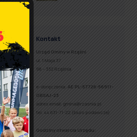
Kontakt
Urząd Gminy w Rząśni
ul. 1 Maja 37
98 – 332 Rząśnia
e-doręczenia:
AE:PL-57726-56911-
GBSAJ-23
adres email:
gmina@rzasnia.pl
tel. 44 631-71-22 (biuro podawcze)
Godziny otwarcia Urzędu: