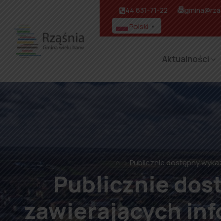
44 631-71-22
gmina@rzas
Polski
▼
Aktualności
⌂
Publicznie dostępny wykaz
Publicznie do
zawierających inf