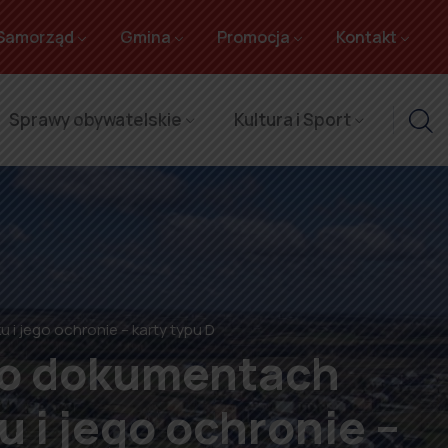
Samorząd
Gmina
Promocja
Kontakt
Sprawy obywatelskie
Kultura i Sport
i jego ochronie – karty typu D
 o dokumentach
 i jego ochronie –