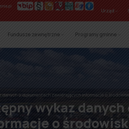
nia.pl
Urząd
Fundusze zewnętrzne
Programy gminne
 danych o dokumentach zawierających informacje o środowisku 
stępny wykaz danych
ormacje o środowisku