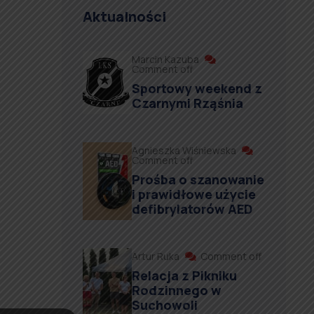
Aktualności
Marcin Kazuba
Comment off
Sportowy weekend z
Czarnymi Rząśnia
Agnieszka Wiśniewska
Comment off
Prośba o szanowanie
i prawidłowe użycie
defibrylatorów AED
Artur Ruka
Comment off
Relacja z Pikniku
Rodzinnego w
Suchowoli