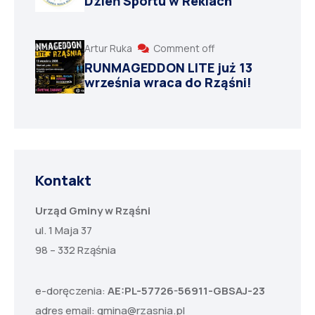
Dzień Sportu w Reklach
Artur Ruka
Comment off
RUNMAGEDDON LITE już 13
września wraca do Rząśni!
Kontakt
Urząd Gminy w Rząśni
ul. 1 Maja 37
98 – 332 Rząśnia
e-doręczenia:
AE:PL-57726-56911-GBSAJ-23
adres email:
gmina@rzasnia.pl