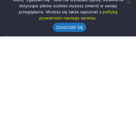
dotyczące plików cookies możesz zmienić w swojej
przeglądarce. Możesz się także zapoznać z
polityką
prywatności naszego serwisu.
ZGADZAM SIĘ
Urząd Gminy w Rząśni
ul. 1 Maja 37
98-332 Rząśnia
AE:PL-57726-56911-GBSAJ-23 (e-doręczenia)
gmina@rzasnia.pl
44 631-71-22 (biuro podawcze)
Godziny otwarcia Urzędu:
pon.: 9.00-17.00
wt.-pt.: 7.30-15.30