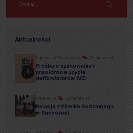
Aktualności
Agnieszka Wiśniewska
Comment off
Prośba o szanowanie i
prawidłowe użycie
defibrylatorów AED
Artur Ruka
Comment off
Relacja z Pikniku Rodzinnego
w Suchowoli
Artur Ruka
Comment off