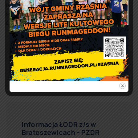
Paulina Bator, tel. 606-325-260,
Marta Chwal, tel. 606-327-943,
Ewa Łuszczyk, tel. 881-090-556.
Informacja ŁODR z/s w
Bratoszewicach – PZDR