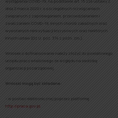
wystąpienia COVID-19, na podstawie art. 15 zze ustawy z
dnia 2 marca 2020 r. o szczególnych rozwiązaniach
związanych z zapobieganiem, przeciwdziałaniem i
zwalczaniem COVID-19, innych chorób zakaźnych oraz
wywołanych nimi sytuacji kryzysowych oraz niektórych
innych ustaw (Dz.U. poz. 374 z późn. zm.).
Wniosek o dofinansowanie należy złożyć do powiatowego
urzędu pracy właściwego ze względu na siedzibę
organizacji pozarządowej.
Wnioski mogą być składane:
– w postaci elektronicznej poprzez platformę
http://praca.gov.pl
,