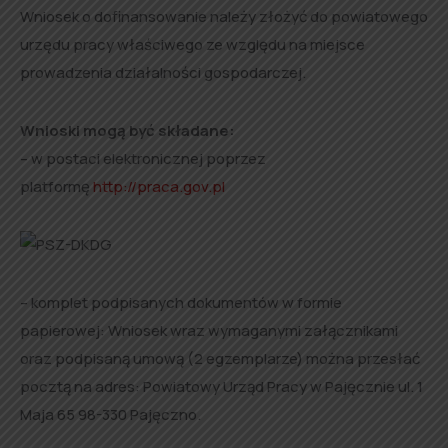
Wniosek o dofinansowanie należy złożyć do powiatowego
urzędu pracy właściwego ze względu na miejsce
prowadzenia działalności gospodarczej.
Wnioski mogą być składane:
– w postaci elektronicznej poprzez
platformę
http://praca.gov.pl
– komplet podpisanych dokumentów w formie
papierowej: Wniosek wraz wymaganymi załącznikami
oraz podpisaną umową (2 egzemplarze) można przesłać
pocztą na adres: Powiatowy Urząd Pracy w Pajęcznie ul. 1
Maja 65 98-330 Pajęczno.