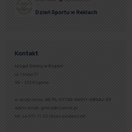
Dzień Sportu w Reklach
Kontakt
Urząd Gminy w Rząśni
ul. 1 Maja 37
98 – 332 Rząśnia
e-doręczenia:
AE:PL-57726-56911-GBSAJ-23
adres email:
gmina@rzasnia.pl
tel. 44 631-71-22 (biuro podawcze)