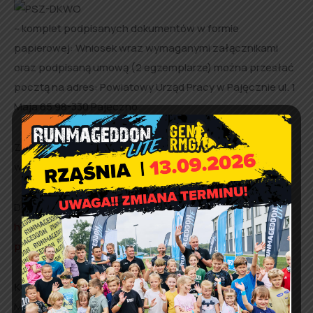
– komplet podpisanych dokumentów w formie
papierowej: Wniosek wraz wymaganymi załącznikami
oraz podpisaną umową (2 egzemplarze) można przesłać
pocztą na adres: Powiatowy Urząd Pracy w Pajęcznie ul. 1
Maja 65 98-330 Pajęczno.
Za datę złożenia Wniosku uważa się datę wpływu
wniosku do Powiatowego Urzędu Pracy w Pajęcznie.
Dokumenty do pobrania:
https://pajeczno.praca.gov.pl/dla-pracodawcow-i-
przedsiebiorcow/tarcza/organizacje
.
Kontakt:
Maria Szmajdzińska, tel. 668-278-659