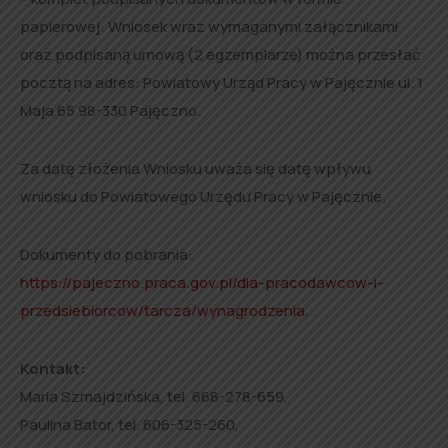
papierowej: Wniosek wraz wymaganymi załącznikami
oraz podpisaną umową (2 egzemplarze) można przesłać
pocztą na adres: Powiatowy Urząd Pracy w Pajęcznie ul. 1
Maja 65 98-330 Pajęczno.
Za datę złożenia Wniosku uważa się datę wpływu
wniosku do Powiatowego Urzędu Pracy w Pajęcznie.
Dokumenty do pobrania:
https://pajeczno.praca.gov.pl/dla-pracodawcow-i-
przedsiebiorcow/tarcza/wynagrodzenia
.
Kontakt:
Maria Szmajdzińska, tel. 668-278-659,
Paulina Bator, tel. 606-325-260,