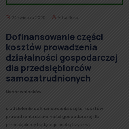
24 kwietnia 2020
Artur Ruka
Dofinansowanie części
kosztów prowadzenia
działalności gospodarczej
dla przedsiębiorców
samozatrudnionych
Nabór wniosków
o udzielenie dofinansowania części kosztów
prowadzenia działalności gospodarczej
dla
przedsiębiorcy będącego osobą fizyczną,