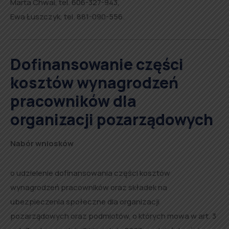
Marta Chwal, tel. 606-327-943,
Ewa Łuszczyk, tel. 881-090-556.
Dofinansowanie części
kosztów wynagrodzeń
pracowników dla
organizacji pozarządowych
Nabór wniosków
o udzielenie dofinansowania części kosztów
wynagrodzeń pracowników oraz składek na
ubezpieczenia społeczne dla organizacji
pozarządowych oraz podmiotów, o których mowa w art. 3