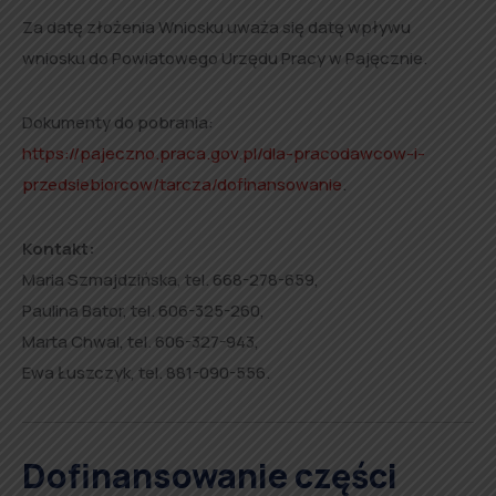
Za datę złożenia Wniosku uważa się datę wpływu
wniosku do Powiatowego Urzędu Pracy w Pajęcznie.
Dokumenty do pobrania:
https://pajeczno.praca.gov.pl/dla-pracodawcow-i-
przedsiebiorcow/tarcza/dofinansowanie
.
Kontakt:
Maria Szmajdzińska, tel. 668-278-659,
Paulina Bator, tel. 606-325-260,
Marta Chwal, tel. 606-327-943,
Ewa Łuszczyk, tel. 881-090-556.
Dofinansowanie części