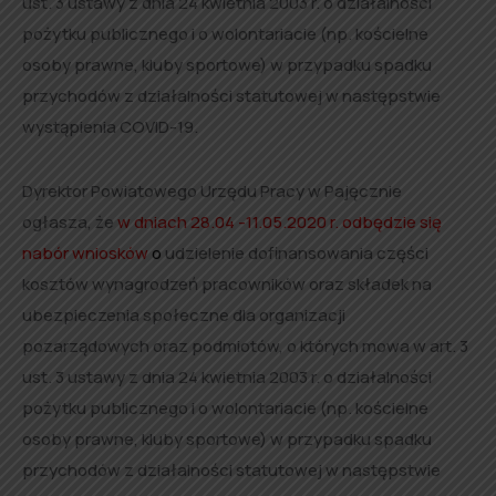
ust. 3 ustawy z dnia 24 kwietnia 2003 r. o działalności
pożytku publicznego i o wolontariacie (np. kościelne
osoby prawne, kluby sportowe) w przypadku spadku
przychodów z działalności statutowej w następstwie
wystąpienia COVID-19.
Dyrektor Powiatowego Urzędu Pracy w Pajęcznie
ogłasza, że
w dniach 28.04 -11.05.2020 r. odbędzie się
nabór wniosków
o
udzielenie dofinansowania części
kosztów wynagrodzeń pracowników oraz składek na
ubezpieczenia społeczne dla organizacji
pozarządowych oraz podmiotów, o których mowa w art. 3
ust. 3 ustawy z dnia 24 kwietnia 2003 r. o działalności
pożytku publicznego i o wolontariacie (np. kościelne
osoby prawne, kluby sportowe) w przypadku spadku
przychodów z działalności statutowej w następstwie