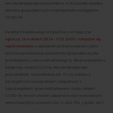
niezatrudniającego pracowników, w przypadku spadku
obrotów gospodarczych w następstwie wystąpienia
COVID-19.
Dyrektor Powiatowego Urzędu Pracy w Pajęcznie
ogłasza, że w dniach 28.04 -11.05.2020 r. odbędzie się
nabór wniosków
o udzielenie dofinansowania części
kosztów prowadzenia działalności gospodarczej dla
przedsiębiorcy samozatrudnionego tj. dla przedsiębiorcy
będącego osobą fizyczną, niezatrudniającego
pracowników, na podstawie art. 15 zzc ustawy o
szczególnych rozwiązaniach związanych z
zapobieganiem, przeciwdziałaniem i zwalczaniem
COVID-19, innych chorób zakaźnych oraz wywołanych
nimi sytuacji kryzysowych ( Dz. U. poz. 374, z późn. zm.).