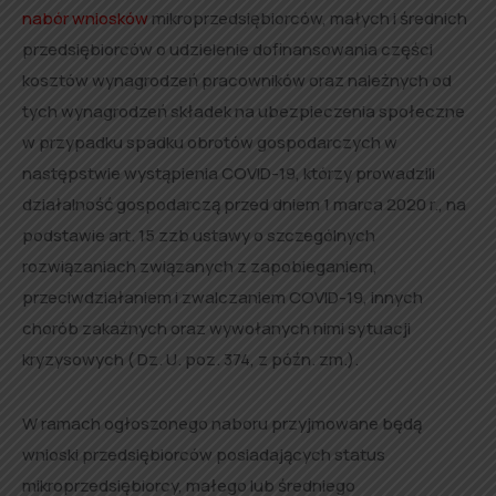
nabór wniosków
mikroprzedsiębiorców, małych i średnich
przedsiębiorców o udzielenie dofinansowania części
kosztów wynagrodzeń pracowników oraz należnych od
tych wynagrodzeń składek na ubezpieczenia społeczne
w przypadku spadku obrotów gospodarczych w
następstwie wystąpienia COVID-19, którzy prowadzili
działalność gospodarczą przed dniem 1 marca 2020 r., na
podstawie art. 15 zzb ustawy o szczególnych
rozwiązaniach związanych z zapobieganiem,
przeciwdziałaniem i zwalczaniem COVID-19, innych
chorób zakaźnych oraz wywołanych nimi sytuacji
kryzysowych ( Dz. U. poz. 374, z późn. zm.).
W ramach ogłoszonego naboru przyjmowane będą
wnioski przedsiębiorców posiadających status
mikroprzedsiębiorcy, małego lub średniego