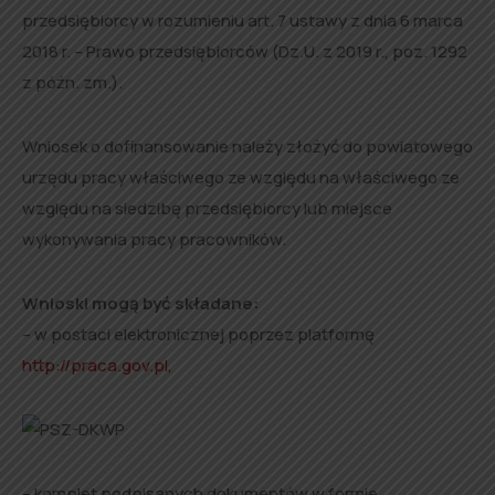
przedsiębiorcy w rozumieniu art. 7 ustawy z dnia 6 marca
2018 r. – Prawo przedsiębiorców (Dz.U. z 2019 r., poz. 1292
z późn. zm.).
Wniosek o dofinansowanie należy złożyć do powiatowego
urzędu pracy właściwego ze względu na właściwego ze
względu na siedzibę przedsiębiorcy lub miejsce
wykonywania pracy pracowników.
Wnioski mogą być składane:
– w postaci elektronicznej poprzez platformę
http://praca.gov.pl,
– komplet podpisanych dokumentów w formie