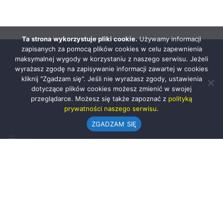
Ta strona wykorzystuje pliki cookie.
Używamy informacji
zapisanych za pomocą plików cookies w celu zapewnienia
maksymalnej wygody w korzystaniu z naszego serwisu. Jeżeli
wyrażasz zgodę na zapisywanie informacji zawartej w cookies
kliknij "Zgadzam się". Jeśli nie wyrażasz zgody, ustawienia
dotyczące plików cookies możesz zmienić w swojej
przeglądarce. Możesz się także zapoznać z
polityką
prywatności naszego serwisu.
ZGADZAM SIĘ
Urząd Gminy w Rząśni
ul. 1 Maja 37
98-332 Rząśnia
AE:PL-57726-56911-GBSAJ-23 (e-doręczenia)