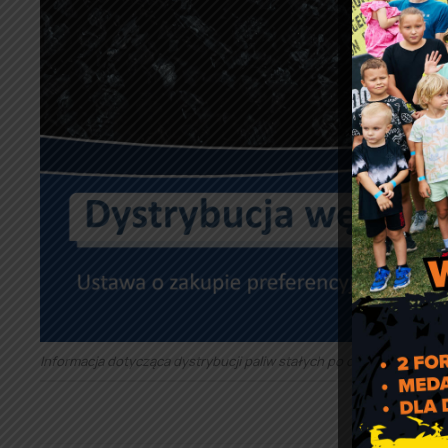
Informacja dotycząca dystrybucji paliw stałych po cenach prefere