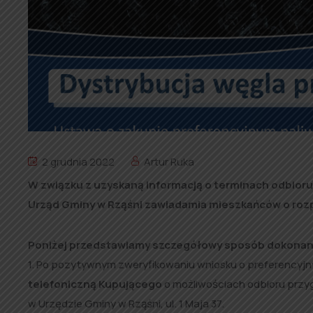
2 grudnia 2022
Artur Ruka
W związku z uzyskaną informacją o terminach odbioru 
Urząd Gminy w Rząśni zawiadamia mieszkańców o rozpo
Poniżej przedstawiamy szczegółowy sposób dokonania
1. Po pozytywnym zweryfikowaniu wniosku o preferencyj
telefoniczną Kupującego
o możliwościach odbioru przy
w Urzędzie Gminy w Rząśni, ul. 1 Maja 37.