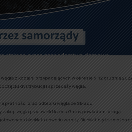
węgla z kopalni przypadających w okresie 5-12 grudnia 2022 
częciu dystrybucji i sprzedaży węgla.
 płatności oraz odbioru węgla ze Składu.
ny zakup węgla pracownik Urzędu Gminy
powiadomi drogą
gotowanego blankietu dowodu wpłaty. Blankiet będzie można o