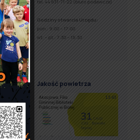
tel. 44 631-71-22 (biuro podawcze)
Godziny otwarcia Urzędu:
pon.: 9:00 – 17:00
wt. – pt.: 7:30 – 15:30
Jakość powietrza