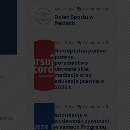
Artur Ruka
Comment off
Dzień Sportu w
Reklach
Artur Ruka
Comment off
Nieodpłatna pomoc
prawna,
poradnictwo
obywatelskie,
mediacja oraz
r.
edukacja prawna w
2026 r.
Artur Ruka
Comment off
Informacja o
debrać
wydawaniu żywności
w ramach Programu