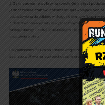
2.
Zaksięgowanie wpłaty na koncie Gminy jest podstaw
jednocześnie stanowi dokument uprawniający odbiór 
pozostawiona do odbioru w Urzędzie Gminy w Rząśni w pok
3. Brak dokonania wpłaty w wyznaczonym na blankiecie d
wnioskodawcy z zakupu i usunięciem z listy oczekujących
uiszczenia wpłaty.
Przypominamy, że Gmina odbiera węgiel ze wskazanych p
żadnego wpływu na jego pochodzenie oraz jakość.