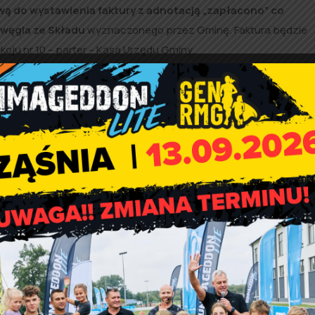
ą do wystawienia faktury z adnotacją „zapłacono” co
węgla ze Składu
wyznaczonego przez Gminę. Faktura będzie
oju nr 10 – parter – Kasa Urzędu Gminy.
owodu wpłaty terminie (3 dni) jest równoznaczny z rezygnacją
 lub przesunięciem w kolejce oczekujących na zakup do czasu
rzez organy rządowe składów spółek Skarbu Państwa nie mają