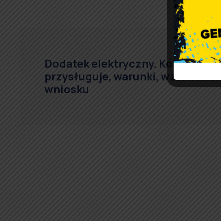
Dodatek elektryczny. Komu
przysługuje, warunki, wzór
wniosku