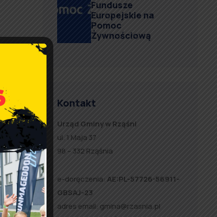
Fundusze
Europejskie na
Pomoc
Żywnościową
Kontakt
c
Urząd Gminy w Rząśni
ul. 1 Maja 37
98 – 332 Rząśnia
e-doręczenia:
AE:PL-57726-56911-
GBSAJ-23
adres email:
gmina@rzasnia.pl