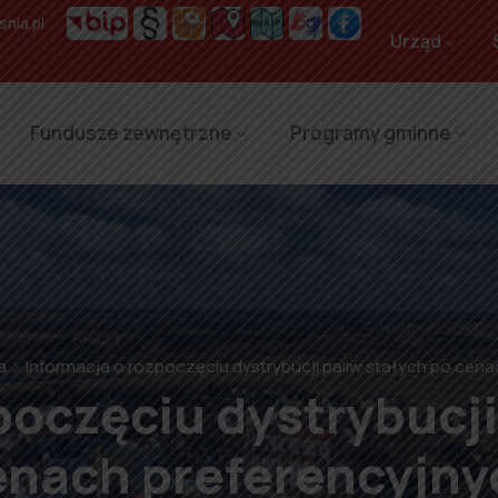
nia.pl
Urząd
Fundusze zewnętrzne
Programy gminne
a
Informacja o rozpoczęciu dystrybucji paliw stałych po cen
poczęciu dystrybucji
enach preferencyjny