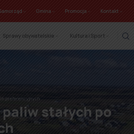
Samorząd
Gmina
Promocja
Kontakt
Sprawy obywatelskie
Kultura i Sport
ach preferencyjnych
 paliw stałych po
ch