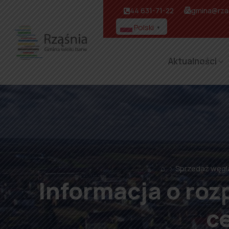
44 631-71-22
gmina@rzas
Polski
▼
Aktualności
⌂
Sprzedaż węgl
Informacja o roz
c