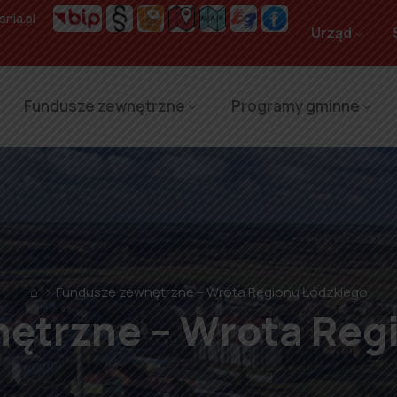
nia.pl
Urząd
Fundusze zewnętrzne
Programy gminne
⌂
Fundusze zewnętrzne – Wrota Regionu Łódzkiego
ętrzne – Wrota Reg