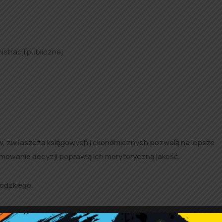
stracji publicznej
w, zwłaszcza księgowych i ekonomicznych pozwolą na lepsze
mowanie decyzji poprawią ich merytoryczną jakość.
łódzkiego.
znych, w ramach zbudowanej serwerowi dla Centrum Przetwarzan