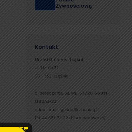
Żywnościową
Kontakt
Urząd Gminy w Rząśni
ul. 1 Maja 37
98 – 332 Rząśnia
e-doręczenia:
AE:PL-57726-56911-
GBSAJ-23
adres email:
gmina@rzasnia.pl
tel. 44 631-71-22 (biuro podawcze)
ia