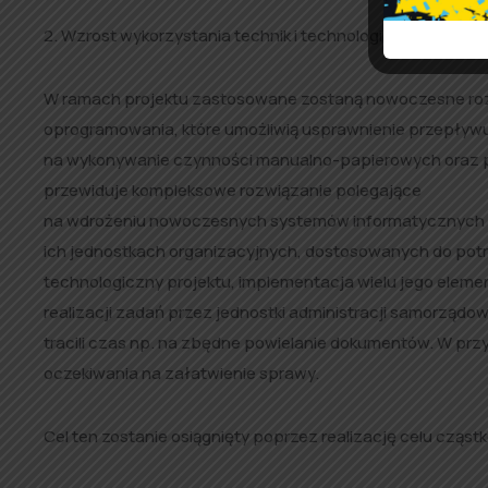
2. Wzrost wykorzystania technik i technologii informatyc
W ramach projektu zastosowane zostaną nowoczesne rozwi
oprogramowania, które umożliwią usprawnienie przepływu
na wykonywanie czynności manualno-papierowych oraz po
przewiduje kompleksowe rozwiązanie polegające
na wdrożeniu nowoczesnych systemów informatycznych w 
ich jednostkach organizacyjnych, dostosowanych do potr
technologiczny projektu, implementacja wielu jego eleme
realizacji zadań przez jednostki administracji samorządo
tracili czas np. na zbędne powielanie dokumentów. W prz
oczekiwania na załatwienie sprawy.
Cel ten zostanie osiągnięty poprzez realizację celu cząst