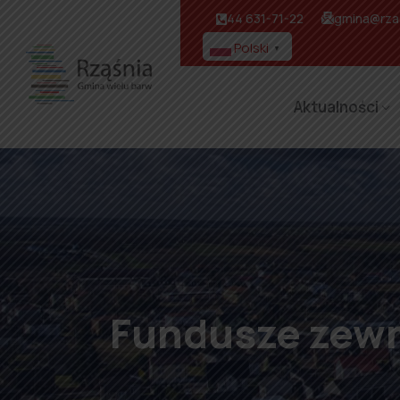
44 631-71-22
gmina@rzas
Polski
▼
Aktualności
Fundusze zewn