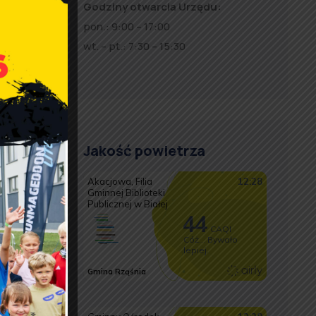
Godziny otwarcia Urzędu:
pon.: 9:00 – 17:00
wt. – pt.: 7:30 – 15:30
a i pory
 wpłynie
orzyścią
znej
Jakość powietrza
,