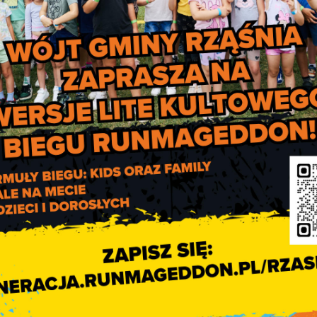
wykluczeniu cyfrowemu”.
nienie zdalnego dostępu do urzędów dla osób niepełnosprawnyc
mym umożliwienie pełniejszego funkcjonowania w społeczeństwi
kiej w zakresie działań mających wyrównać szanse osób
ciu społecznym określonych
opejskiej: europejski plan działania na lata 2008-2009”.
ogramowanie oraz zintegrowanie ich z Platformą elektroniczny
 dostępu i wykorzystania technologii informacyjnych (ICT) na 
rnement, usług administracji publicznej świadczonych za
dzie
ewództwa Łódzkiego na lata 2007–2013 o wyrównaniu dysproporc
nych i komunikacyjnych na terenie województwa. Wdrożenie Proje
 wiejskich i małych miast.