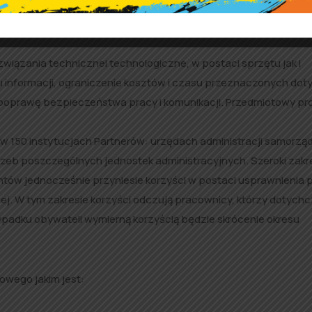
znych w administracji samorządowej.
ązania technicznei technologiczne, w postaci sprzętu jak i
 informacji, ograniczenie kosztów i czasu przeznaczonych do
prawę bezpieczeństwa pracy i komunikacji. Przedmiotowy pro
150 instytucjach Partnerów: urzędach administracji samorząd
zeb poszczególnych jednostek administracyjnych. Szeroki zakr
ntów jednocześnie przyniesie korzyści w postaci usprawnienia 
wej. W tym zakresie korzyści odczują pracownicy, którzy dotych
ypadku obywateli wymierną korzyścią będzie skrócenie okresu
kowego jakim jest: