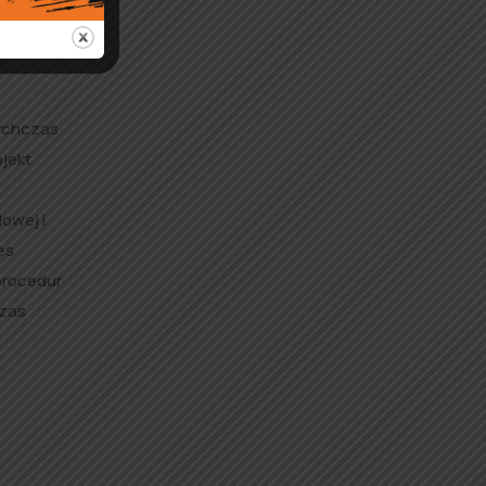
tychczas
jekt
owej i
es
procedur
czas