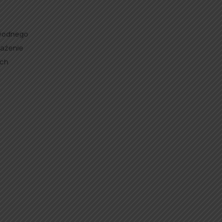
awodnego
sażenie
ach