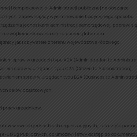
nej i kompleksowej e-Administracji publicznej na obszarze
licznych, zapewniający wyeliminowanie tradycyjnego sposobu
rządzania jednostkami administracji samorządowej, poprawi si
pi rozwój komunikowania się za pomocą Internetu.
ędnicy jak i obywatele z terenu województwa łódzkiego:
niem spraw w urzędach typu A2A (Administration to Administrat
aniem spraw w urzędach typu C2A (Citizen to Administration),
atwianiem spraw w urzędach typu B2A (Business to Administrati
ących celów cząstkowych:
i pracy urzędników.
tów w swoich jednostkach organizacyjnych, zaś część partne
rmą e-usług Publicznych, co umożliwi łatwy dostęp do dokumentów