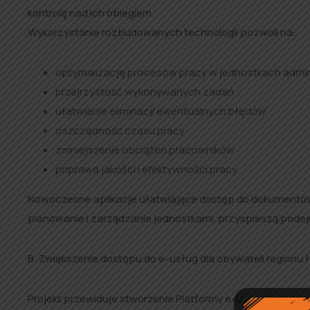
kontrolę nad ich obiegiem.
Wykorzystanie rozbudowanych technologii pozwoli na:
optymalizację procesów pracy w jednostkach admini
przejrzystość wykonywanych zadań
ułatwienie eliminacji ewentualnych błędów
oszczędność czasu pracy
zmniejszenie obciążeń pracowników
poprawa jakości i efektywności pracy
Nowoczesne aplikacje ułatwiające dostęp do dokumentó
planowanie i zarządzanie jednostkami, przyspieszą podej
B. Zwiększenie dostępu do e-usług dla obywateli regionu 
Projekt przewiduje stworzenie Platformy e-Usług Public