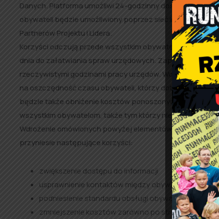
Danych. Platforma umożliwi 24-godzinny dostęp do e-usłu
obywateli będzie umożliwiony poprzez sieć internetową 
Partnerów Projektu i Lidera.
Korzyści odczują przede wszystkim obywatele: mieszkańcy 
dnia do załatwiania spraw urzędowych. Zapewniony zosta
rzeczywistymi godzinami pracy urzędów. Wdrożenie usług
na oszczędność czasu obywateli, którzy dotychczas musiel
będzie także obniżenie kosztów ponoszonych na dojazd. In
wszystkim obywatelom, także tym którzy nie posiadają do
Wdrożenie omówionych powyżej elementów projektu, poza
przyniesie następujące korzyści:
zwiększenie dostępu do informacji
usprawnienie kontaktów między obywatelami a je
podniesienie standardu obsługi obywateli
zmniejszenie kosztów zarówno po stronie obywateli