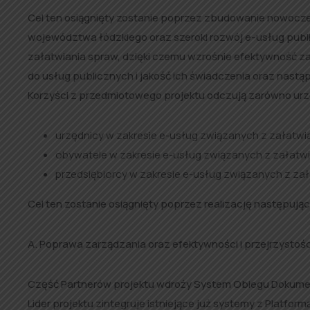
Cel ten osiągnięty zostanie poprzez zbudowanie nowoczes
województwa łódzkiego oraz szeroki rozwój e-usług pub
załatwiania spraw, dzięki czemu wzrośnie efektywność za
do usług publicznych i jakość ich świadczenia oraz nastą
Korzyści z przedmiotowego projektu odczują zarówno urz
urzędnicy w zakresie e-usług związanych z załatwia
obywatele w zakresie e-usług związanych z załatwi
przedsiębiorcy w zakresie e-usług związanych z zał
Cel ten zostanie osiągnięty poprzez realizację następuj
A. Poprawa zarządzania oraz efektywności i przejrzystośc
Część Partnerów projektu wdroży System Obiegu Dokumen
Lider projektu zintegruje istniejące już systemy z Platfo