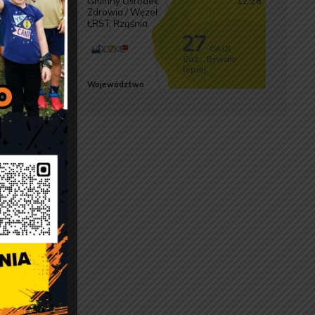
h, bez
e. Ta
ch usług
terenie
ji w
ktu