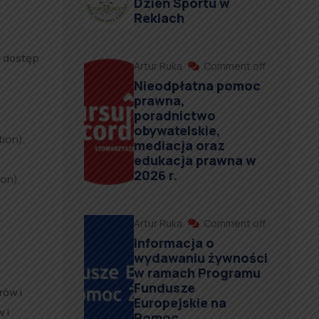
Dzień Sportu w
Reklach
ę dostęp
Artur Ruka
Comment off
Nieodpłatna pomoc
prawna,
poradnictwo
obywatelskie,
ion),
mediacja oraz
edukacja prawna w
2026 r.
on).
Artur Ruka
Comment off
Informacja o
wydawaniu żywności
w ramach Programu
Fundusze
rów i
Europejskie na
 i
Pomoc