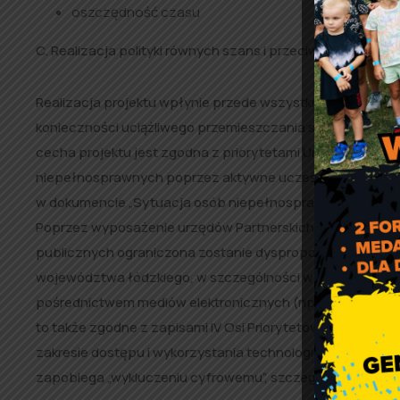
oszczędność czasu
C. Realizacja polityki równych szans i przeciwdziałanie „
Realizacja projektu wpłynie przede wszystkim na zapew
konieczności uciążliwego przemieszczania się, a tym sa
cecha projektu jest zgodna z priorytetami Unii Europejs
niepełnosprawnych poprzez aktywne uczestnictwo w ży
w dokumencie „Sytuacja osób niepełnosprawnych w Unii Eur
Poprzez wyposażenie urzędów Partnerskich w sprzęt i opr
publicznych ograniczona zostanie dysproporcja w zakresie
województwa łódzkiego, w szczególności w sferze e-Gove
pośrednictwem mediów elektronicznych (np. Internet). Bę
to także zgodne z zapisami IV Osi Priorytetowej RPO Woj
zakresie dostępu i wykorzystania technologii informacyj
zapobiega „wykluczeniu cyfrowemu”, szczególnie obszarów