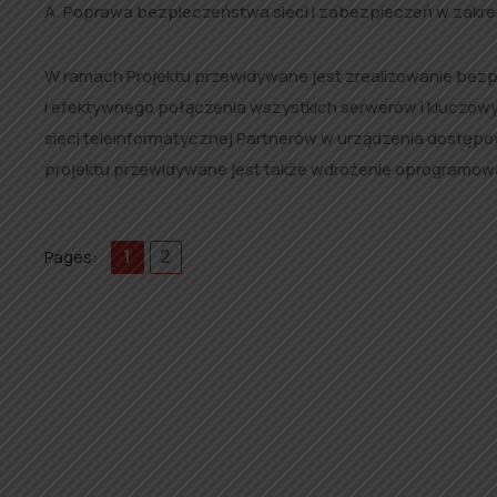
A. Poprawa bezpieczeństwa sieci i zabezpieczeń w zakr
W ramach Projektu przewidywane jest zrealizowanie bezp
i efektywnego połączenia wszystkich serwerów i kluczow
sieci teleinformatycznej Partnerów w urządzenia dostępo
projektu przewidywane jest także wdrożenie oprogramow
1
2
Pages: