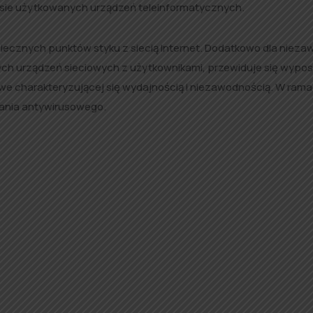
esie użytkowanych urządzeń teleinformatycznych.
iecznych punktów styku z siecią Internet. Dodatkowo dla niez
ych urządzeń sieciowych z użytkownikami, przewiduje się wypo
we charakteryzującej się wydajnością i niezawodnością. W ram
ania antywirusowego.