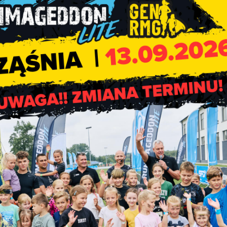
g publicznych przez 7 dni w tygodniu. Dostęp do platformy dla
z domu lub za pośrednictwem sieci Infomatów umieszczonych u
i przedsiębiorcy, dzięki możliwości elastycznego wyboru miejsc
nie bowiem dostęp do informacji i usług publicznych poza
 on-line wraz z możliwością pobierania i odsyłania dokumentów
i osobiście stawić się w urzędzie w celu załatwienia sprawy. K
stalacja sieci infomatów, zapewni dostęp do informacji public
stępu do Internetu.
 zwiększeniem dostępu do elektronicznych usług publicznych
dnostkami samorządowymi
 jaki urzędu