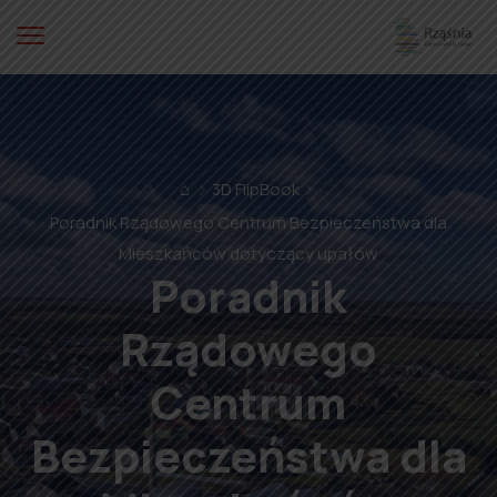
⌂
3D FlipBook
Poradnik Rządowego Centrum Bezpieczeństwa dla
Mieszkańców dotyczący upałów
Poradnik
Rządowego
Centrum
Bezpieczeństwa dla