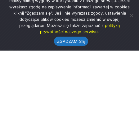
maksymalnej wygody w korzystaniu z naszego serwisu. Jeżeli
wyrażasz zgodę na zapisywanie informacji zawartej w cookies
kliknij "Zgadzam się". Jeśli nie wyrażasz zgody, ustawienia
dotyczące plików cookies możesz zmienić w swojej
przeglądarce. Możesz się także zapoznać z
polityką
prywatności naszego serwisu.
ZGADZAM SIĘ
Urząd Gminy w Rząśni
ul. 1 Maja 37
98-332 Rząśnia
AE:PL-57726-56911-GBSAJ-23 (e-doręczenia)
gmina@rzasnia.pl
44 631-71-22 (biuro podawcze)
Godziny otwarcia Urzędu: